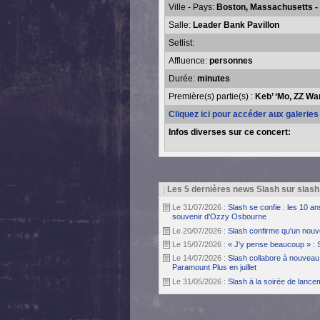
Ville - Pays:
Boston, Massachusetts - 
Salle:
Leader Bank Pavillon
Setlist:
Affluence:
personnes
Durée:
minutes
Première(s) partie(s) :
Keb’ ‘Mo, ZZ Wa
Cliquez ici pour accéder aux galerie
Infos diverses sur ce concert:
|
Les 5 dernières news Slash sur slash
Le 31/07/2026 :
Slash se confie : les 10 a
souvenir d'Ozzy Osbourne
Le 20/07/2026 :
Slash confirme qu'un nouv
Le 15/07/2026 :
« J'y pense beaucoup » : 
Le 14/07/2026 :
Slash collabore à nouveau 
Paramount Plus en juillet
Le 31/05/2026 :
Slash à la soirée de lanc