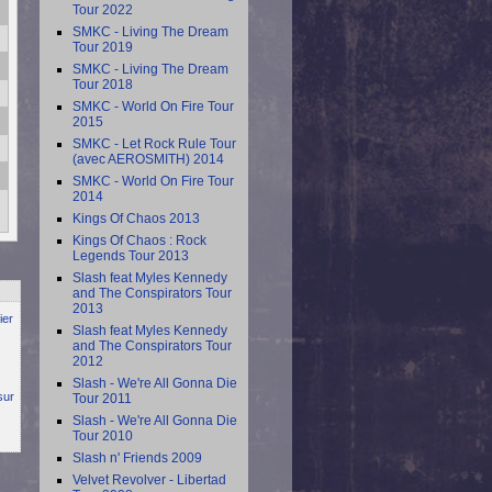
Tour 2022
SMKC - Living The Dream
Tour 2019
SMKC - Living The Dream
Tour 2018
SMKC - World On Fire Tour
2015
SMKC - Let Rock Rule Tour
(avec AEROSMITH) 2014
SMKC - World On Fire Tour
2014
Kings Of Chaos 2013
Kings Of Chaos : Rock
Legends Tour 2013
Slash feat Myles Kennedy
and The Conspirators Tour
2013
ier
Slash feat Myles Kennedy
and The Conspirators Tour
2012
Slash - We're All Gonna Die
sur
Tour 2011
Slash - We're All Gonna Die
Tour 2010
Slash n' Friends 2009
Velvet Revolver - Libertad