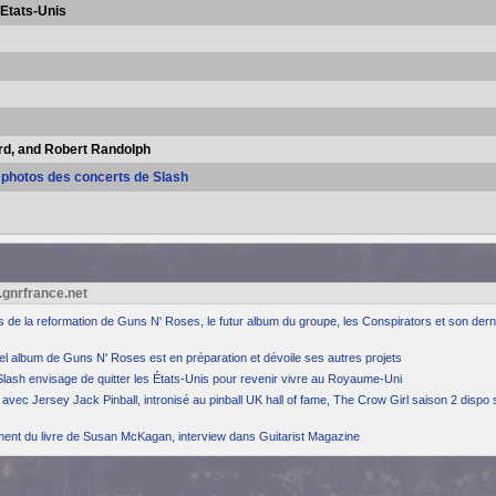
Etats-Unis
rd, and Robert Randolph
s photos des concerts de Slash
.gnrfrance.net
ns de la reformation de Guns N' Roses, le futur album du groupe, les Conspirators et son dern
el album de Guns N' Roses est en préparation et dévoile ses autres projets
Slash envisage de quitter les États-Unis pour revenir vivre au Royaume-Uni
avec Jersey Jack Pinball, intronisé au pinball UK hall of fame, The Crow Girl saison 2 dispo 
ement du livre de Susan McKagan, interview dans Guitarist Magazine