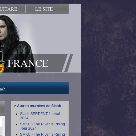
UITARE
LE SITE
FRANCE
lash
>
Autres tournées de Slash
Slash SERPENT festival
2024
SMKC - The River Is Rising
Tour 2024
SMKC - The River is Rising