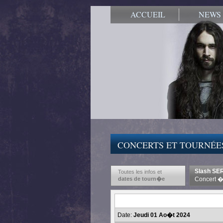
ACCUEIL
NEWS
CONCERTS ET TOURNÉE
Slash SER
Toutes les infos et
dates de tourn�e
Concert �
Date:
Jeudi 01 Ao�t 2024