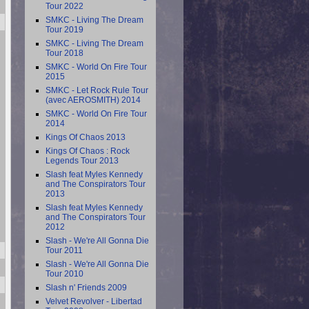
Tour 2022
SMKC - Living The Dream
Tour 2019
SMKC - Living The Dream
Tour 2018
SMKC - World On Fire Tour
2015
SMKC - Let Rock Rule Tour
(avec AEROSMITH) 2014
SMKC - World On Fire Tour
2014
Kings Of Chaos 2013
Kings Of Chaos : Rock
Legends Tour 2013
Slash feat Myles Kennedy
and The Conspirators Tour
2013
Slash feat Myles Kennedy
and The Conspirators Tour
2012
Slash - We're All Gonna Die
Tour 2011
Slash - We're All Gonna Die
Tour 2010
Slash n' Friends 2009
Velvet Revolver - Libertad