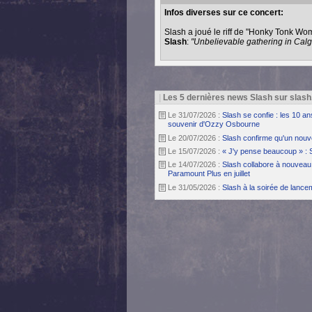
Infos diverses sur ce concert:
Slash a joué le riff de "Honky Tonk Wom
Slash
:
"Unbelievable gathering in Calgary
|
Les 5 dernières news Slash sur slash
Le 31/07/2026 :
Slash se confie : les 10 a
souvenir d'Ozzy Osbourne
Le 20/07/2026 :
Slash confirme qu'un nouv
Le 15/07/2026 :
« J'y pense beaucoup » : 
Le 14/07/2026 :
Slash collabore à nouveau 
Paramount Plus en juillet
Le 31/05/2026 :
Slash à la soirée de lanc