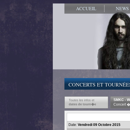
ACCUEIL
NEWS
CONCERTS ET TOURNÉE
SMKC - Wo
Toutes les infos et
dates de tourn�e
Concert �
Date:
Vendredi 09 Octobre 2015