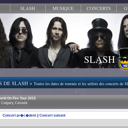
SLASH
MUSIQUE
CONCERTS
G
SLASH
S DE SLASH >
Toutes les dates de tournée et les setlists des concerts de S
rld On Fire Tour 2015
 Calgary, Canada
Concert pr�c�dent
||
Concert suivant