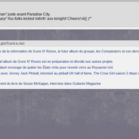
an" juste avant Paradise City.
! You folks kicked mthrfn' ass tonight! Cheers! iiii]; )'"
.gnrfrance.net
ns de la reformation de Guns N' Roses, le futur album du groupe, les Conspirators et son dern
el album de Guns N' Roses est en préparation et dévoile ses autres projets
Slash envisage de quitter les États-Unis pour revenir vivre au Royaume-Uni
avec Jersey Jack Pinball, intronisé au pinball UK hall of fame, The Crow Girl saison 2 dispo 
ement du livre de Susan McKagan, interview dans Guitarist Magazine