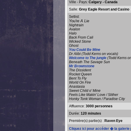
Ville - Pays:
Calgary - Canada
Salle:
Grey Eagle Resort and Casino
Setlist:
You're A Lie
Nightrain
Avalon
Halo
Back From Cali
Wicked Stone
Ghost
You Could Be Mine
Dr Alibi (Todd Kerns on vocals)
Welcome to The jungle
(Todd Kerns on
Beneath The Savage Sun
Mr Brownstone
The Dissident
Rocket Queen
Bent To Fly
World On Fire
Anastasia
Sweet Child o' Mine
Feels Like Makin' Love / Slither
Honky Tonk Woman / Paradise City
Affluence:
3000 personnes
Durée:
120 minutes
Première(s) partie(s) :
Raven Eye
Cliquez ici pour accéder � la galeri