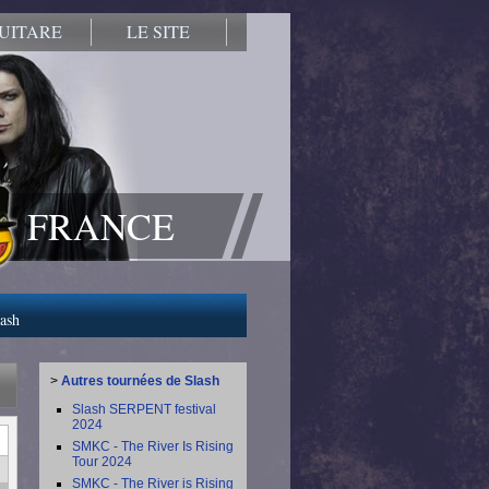
UITARE
LE SITE
FRANCE
lash
>
Autres tournées de Slash
Slash SERPENT festival
2024
SMKC - The River Is Rising
Tour 2024
SMKC - The River is Rising