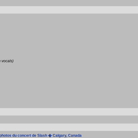
 vocals)
e photos du concert de Slash � Calgary, Canada