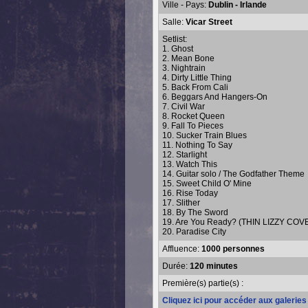
Ville - Pays:
Dublin - Irlande
Salle:
Vicar Street
Setlist:
1. Ghost
2. Mean Bone
3. Nightrain
4. Dirty Little Thing
5. Back From Cali
6. Beggars And Hangers-On
7. Civil War
8. Rocket Queen
9. Fall To Pieces
10. Sucker Train Blues
11. Nothing To Say
12. Starlight
13. Watch This
14. Guitar solo / The Godfather Theme
15. Sweet Child O' Mine
16. Rise Today
17. Slither
18. By The Sword
19. Are You Ready? (THIN LIZZY COV
20. Paradise City
Affluence:
1000 personnes
Durée:
120 minutes
Première(s) partie(s) :
Cliquez ici pour accéder aux galerie