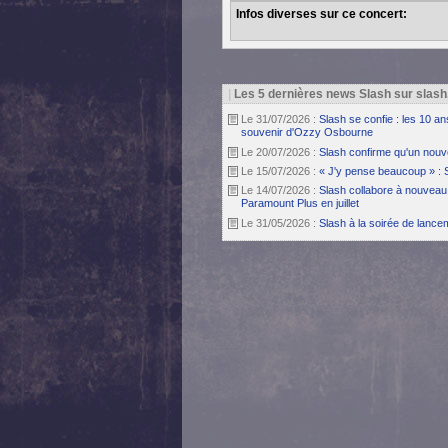
Infos diverses sur ce concert:
|
Les 5 dernières news Slash sur slash
Le 31/07/2026 :
Slash se confie : les 10 a
souvenir d'Ozzy Osbourne
Le 20/07/2026 :
Slash confirme qu'un nouv
Le 15/07/2026 :
« J'y pense beaucoup » : 
Le 14/07/2026 :
Slash collabore à nouveau 
Paramount Plus en juillet
Le 31/05/2026 :
Slash à la soirée de lanc