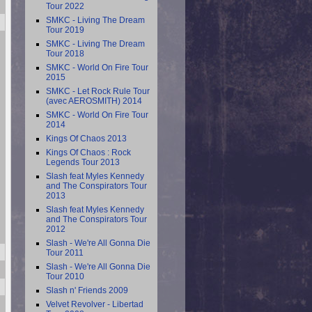
Tour 2022
SMKC - Living The Dream
Tour 2019
SMKC - Living The Dream
Tour 2018
SMKC - World On Fire Tour
2015
SMKC - Let Rock Rule Tour
(avec AEROSMITH) 2014
SMKC - World On Fire Tour
2014
Kings Of Chaos 2013
Kings Of Chaos : Rock
Legends Tour 2013
Slash feat Myles Kennedy
and The Conspirators Tour
2013
Slash feat Myles Kennedy
and The Conspirators Tour
2012
Slash - We're All Gonna Die
Tour 2011
Slash - We're All Gonna Die
Tour 2010
Slash n' Friends 2009
Velvet Revolver - Libertad