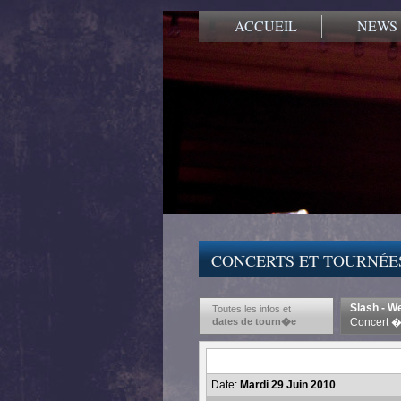
ACCUEIL
NEWS
CONCERTS ET TOURNÉE
Slash - W
Toutes les infos et
dates de tourn�e
Concert � 
Date:
Mardi 29 Juin 2010