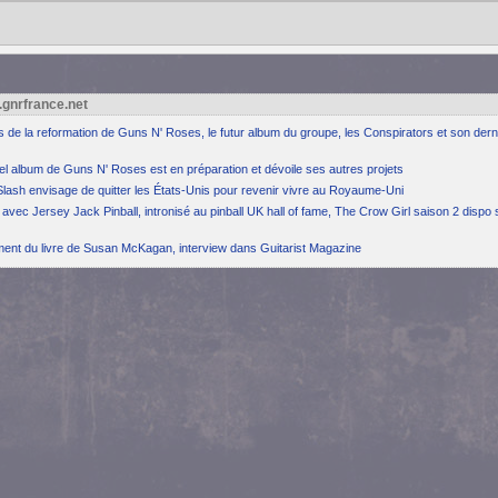
.gnrfrance.net
ns de la reformation de Guns N' Roses, le futur album du groupe, les Conspirators et son dern
el album de Guns N' Roses est en préparation et dévoile ses autres projets
Slash envisage de quitter les États-Unis pour revenir vivre au Royaume-Uni
avec Jersey Jack Pinball, intronisé au pinball UK hall of fame, The Crow Girl saison 2 dispo 
ement du livre de Susan McKagan, interview dans Guitarist Magazine