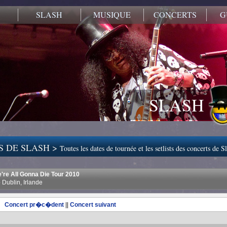
SLASH
MUSIQUE
CONCERTS
G
SLASH
S DE SLASH >
Toutes les dates de tournée et les setlists des concerts de S
e're All Gonna Die Tour 2010
Dublin, Irlande
Concert pr�c�dent
||
Concert suivant