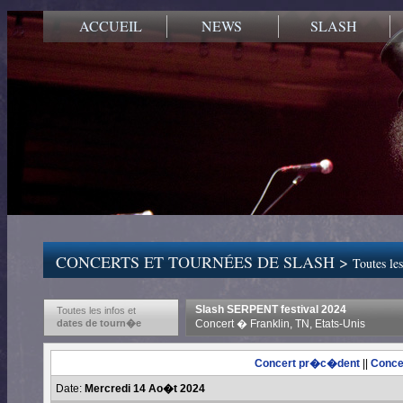
ACCUEIL
NEWS
SLASH
CONCERTS ET TOURNÉES DE SLASH >
Toutes les
Slash SERPENT festival 2024
Toutes les infos et
dates de tourn�e
Concert � Franklin, TN, Etats-Unis
Concert pr�c�dent
||
Conce
Date:
Mercredi 14 Ao�t 2024