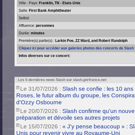
Ville - Pays:
Franklin, TN - Etats-Unis
Salle:
First Bank Amphitheater
Setlist:
Affluence:
personnes
Durée:
minutes
Première(s) partie(s) :
Larkin Poe, ZZ Ward, and Robert Randolph
Cliquez ici pour accéder aux galeries photos des concerts de Slash
Infos diverses sur ce concert:
|
Les 5 dernières news Slash sur slash.gnrfrance.net
Le 31/07/2026 :
Slash se confie : les 10 ans
Roses, le futur album du groupe, les Conspira
d'Ozzy Osbourne
Le 20/07/2026 :
Slash confirme qu'un nouve
préparation et dévoile ses autres projets
Le 15/07/2026 :
« J'y pense beaucoup » : Sla
Unis pour revenir vivre au Royaume-Uni