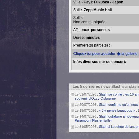
Ville - Pays:
Fukuoka - Japon
Salle:
Zepp Music Hall
Setlist:
Non communiquée
Affluence:
personnes
Durée:
minutes
Première(s) partie(s) :
Cliquez ici pour accéder � la galeri
Infos diverses sur ce concert:
|
Les 5 dernières news Slash sur slash
Le 31/07/2026 :
Slash se confie : les 10 a
souvenir d'Ozzy Osbourne
Le 20/07/2026 :
Slash confirme qu'un nouv
Le 15/07/2026 :
« J'y pense beaucoup » : 
Le 14/07/2026 :
Slash collabore à nouveau 
Paramount Plus en juillet
Le 31/05/2026 :
Slash à la soirée de lanc