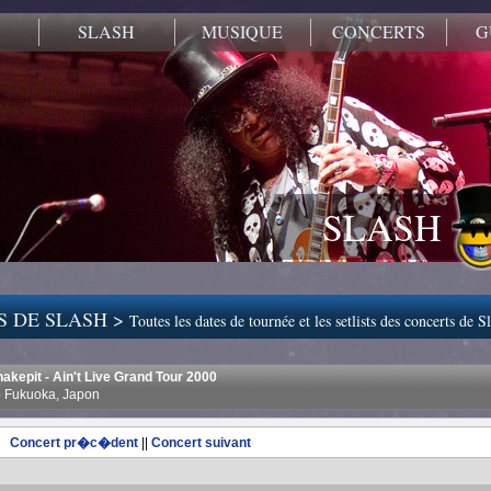
SLASH
MUSIQUE
CONCERTS
G
SLASH
S DE SLASH >
Toutes les dates de tournée et les setlists des concerts de S
akepit - Ain't Live Grand Tour 2000
 Fukuoka, Japon
Concert pr�c�dent
||
Concert suivant