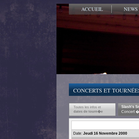
ACCUEIL
NEWS
CONCERTS ET TOURNÉE
Slash's Sn
Toutes les infos et
dates de tourn�e
Concert �
Date:
Jeudi 16 Novembre 2000