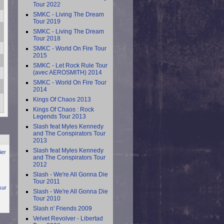
Tour 2022
SMKC - Living The Dream
Tour 2019
SMKC - Living The Dream
Tour 2018
SMKC - World On Fire Tour
2015
SMKC - Let Rock Rule Tour
(avec AEROSMITH) 2014
SMKC - World On Fire Tour
2014
Kings Of Chaos 2013
Kings Of Chaos : Rock
Legends Tour 2013
Slash feat Myles Kennedy
and The Conspirators Tour
2013
Slash feat Myles Kennedy
ier
and The Conspirators Tour
2012
Slash - We're All Gonna Die
Tour 2011
sur
Slash - We're All Gonna Die
Tour 2010
Slash n' Friends 2009
Velvet Revolver - Libertad