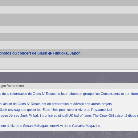
e photos du concert de Slash � Fukuoka, Japon
.gnrfrance.net
ns de la reformation de Guns N' Roses, le futur album du groupe, les Conspirators et son dern
el album de Guns N' Roses est en préparation et dévoile ses autres projets
Slash envisage de quitter les États-Unis pour revenir vivre au Royaume-Uni
avec Jersey Jack Pinball, intronisé au pinball UK hall of fame, The Crow Girl saison 2 dispo 
ement du livre de Susan McKagan, interview dans Guitarist Magazine