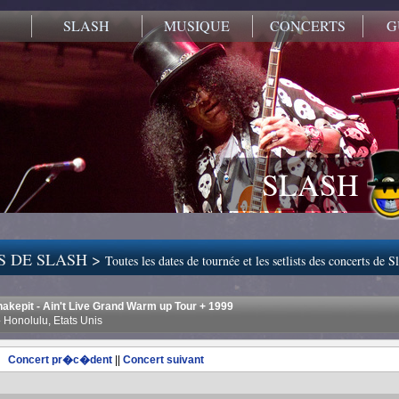
SLASH
MUSIQUE
CONCERTS
G
SLASH
S DE SLASH >
Toutes les dates de tournée et les setlists des concerts de S
nakepit - Ain't Live Grand Warm up Tour + 1999
 Honolulu, Etats Unis
Concert pr�c�dent
||
Concert suivant