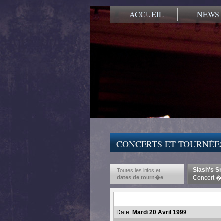
ACCUEIL
NEWS
CONCERTS ET TOURNÉE
Slash's S
Toutes les infos et
dates de tourn�e
Concert �
Date:
Mardi 20 Avril 1999