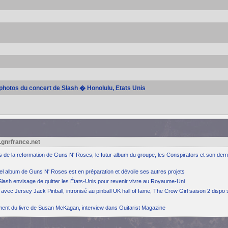
 photos du concert de Slash � Honolulu, Etats Unis
.gnrfrance.net
ns de la reformation de Guns N' Roses, le futur album du groupe, les Conspirators et son dern
el album de Guns N' Roses est en préparation et dévoile ses autres projets
Slash envisage de quitter les États-Unis pour revenir vivre au Royaume-Uni
avec Jersey Jack Pinball, intronisé au pinball UK hall of fame, The Crow Girl saison 2 dispo 
ement du livre de Susan McKagan, interview dans Guitarist Magazine