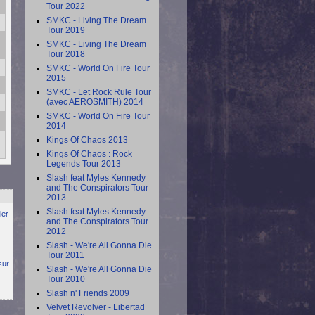
Tour 2022
SMKC - Living The Dream
Tour 2019
SMKC - Living The Dream
Tour 2018
SMKC - World On Fire Tour
2015
SMKC - Let Rock Rule Tour
(avec AEROSMITH) 2014
SMKC - World On Fire Tour
2014
Kings Of Chaos 2013
Kings Of Chaos : Rock
Legends Tour 2013
Slash feat Myles Kennedy
and The Conspirators Tour
2013
Slash feat Myles Kennedy
ier
and The Conspirators Tour
2012
Slash - We're All Gonna Die
Tour 2011
sur
Slash - We're All Gonna Die
Tour 2010
Slash n' Friends 2009
Velvet Revolver - Libertad