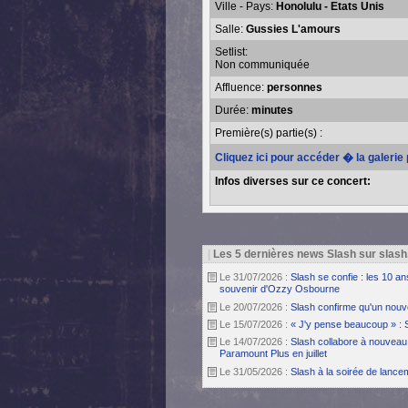
Ville - Pays:
Honolulu - Etats Unis
Salle:
Gussies L'amours
Setlist:
Non communiquée
Affluence:
personnes
Durée:
minutes
Première(s) partie(s) :
Cliquez ici pour accéder � la galerie
Infos diverses sur ce concert:
|
Les 5 dernières news Slash sur slash
Le 31/07/2026 :
Slash se confie : les 10 a
souvenir d'Ozzy Osbourne
Le 20/07/2026 :
Slash confirme qu'un nouv
Le 15/07/2026 :
« J'y pense beaucoup » : 
Le 14/07/2026 :
Slash collabore à nouveau 
Paramount Plus en juillet
Le 31/05/2026 :
Slash à la soirée de lanc