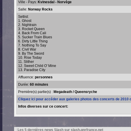
Ville - Pays:
Kvinesdal - Norvège
Salle:
Norway Rocks
Setlist:
1. Ghost
2. Nightrain
3. Rocket Queen
4. Back From Cali
5. Sucker Train Blues
6. Dirty Little Thing
7. Nothing To Say
8. Civil War
9. By The Sword
10. Rise Today
11. Slither
12. Sweet Child O' Mine
13. Paradise City
Affluence:
personnes
Durée:
60 minutes
Première(s) partie(s) :
Megadeath / Queensryche
Cliquez ici pour accéder aux galeries photos des concerts de 2010 
Infos diverses sur ce concert:
|
Les 5 dernières news Slash sur slash.gnrfrance.net