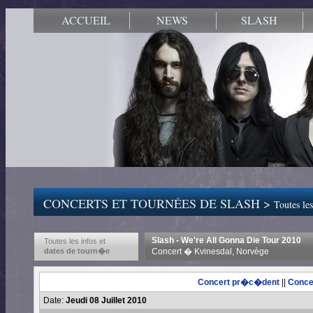
ACCUEIL
NEWS
SLASH
CONCERTS ET TOURNÉES DE SLASH >
Toutes les
Slash - We're All Gonna Die Tour 2010
Toutes les infos et
dates de tourn�e
Concert � Kvinesdal, Norvège
Concert pr�c�dent
||
Conce
Date:
Jeudi 08 Juillet 2010