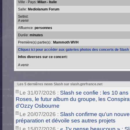
Ville - Pays:
Milan - Italie
Salle:
Mediolanum Forum
Setlist:
A venir
Affluence:
personnes
Durée:
minutes
Première(s) partie(s) :
Mammoth WVH
Cliquez ici pour accéder aux galeries photos des concerts de Slash
Infos diverses sur ce concert:
A venir
|
Les 5 dernières news Slash sur slash.gnrfrance.net
Le 31/07/2026 :
Slash se confie : les 10 ans
Roses, le futur album du groupe, les Conspira
d'Ozzy Osbourne
Le 20/07/2026 :
Slash confirme qu'un nouve
préparation et dévoile ses autres projets
Le 15/07/2026 :
« J'y pense beaucoup » : Sla