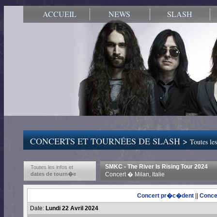
ACCUEIL
NEWS
SLASH
CONCERTS ET TOURNÉES DE SLASH >
Toutes les
SMKC - The River Is Rising Tour 2024
Toutes les infos et
dates de tourn�e
Concert � Milan, Italie
Concert pr�c�dent
||
Conce
Date:
Lundi 22 Avril 2024