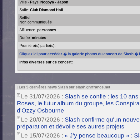
Ville - Pays:
Nogoya - Japon
Salle:
Club Diamond Hall
Setlist:
Non communiquée
Affluence:
personnes
Durée:
minutes
Première(s) partie(s) :
Cliquez ici pour accéder � la galerie photos du concert de Slash �
Infos diverses sur ce concert:
|
Les 5 dernières news Slash sur slash.gnrfrance.net
Le 31/07/2026 :
Slash se confie : les 10 ans
Roses, le futur album du groupe, les Conspira
d'Ozzy Osbourne
Le 20/07/2026 :
Slash confirme qu'un nouve
préparation et dévoile ses autres projets
Le 15/07/2026 :
« J'y pense beaucoup » : Sla