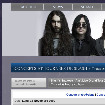
ACCUEIL
NEWS
SLASH
CONCERTS ET TOURNÉES DE SLASH >
Toutes les
Slash's Snakepit - Ain't Live Grand Tour
Toutes les infos et
dates de tourn�e
Concert � Nogoya , Japon
Concert pr�c�dent
||
Conce
Date:
Lundi 13 Novembre 2000