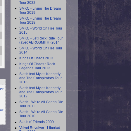
Tour 2022
SMKC - Living The Dream
Tour 2019
SMKC - Living The Dream
Tour 2018
SMKC - World On Fire Tour
2015
SMKC - Let Rock Rule Tour
(avec AEROSMITH) 2014
SMKC - World On Fire Tour
2014
Kings Of Chaos 2013
Kings Of Chaos : Rock
Legends Tour 2013
Slash feat Myles Kennedy
and The Conspirators Tour
2013
Slash feat Myles Kennedy
ier
and The Conspirators Tour
2012
Slash - We're All Gonna Die
Tour 2011
sur
Slash - We're All Gonna Die
Tour 2010
Slash n' Friends 2009
Velvet Revolver - Libertad