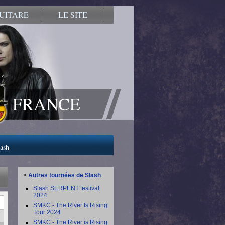
UITARE
LE SITE
FRANCE
lash
>
Autres tournées de Slash
Slash SERPENT festival
2024
SMKC - The River Is Rising
Tour 2024
SMKC - The River is Rising