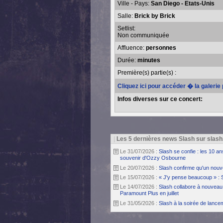
Ville - Pays:
San Diego - Etats-Unis
Salle:
Brick by Brick
Setlist:
Non communiquée
Affluence:
personnes
Durée:
minutes
Première(s) partie(s) :
Cliquez ici pour accéder � la galeri
Infos diverses sur ce concert:
|
Les 5 dernières news Slash sur slash
Le 31/07/2026 :
Slash se confie : les 10 a
souvenir d'Ozzy Osbourne
Le 20/07/2026 :
Slash confirme qu'un nouv
Le 15/07/2026 :
« J'y pense beaucoup » : 
Le 14/07/2026 :
Slash collabore à nouveau 
Paramount Plus en juillet
Le 31/05/2026 :
Slash à la soirée de lanc