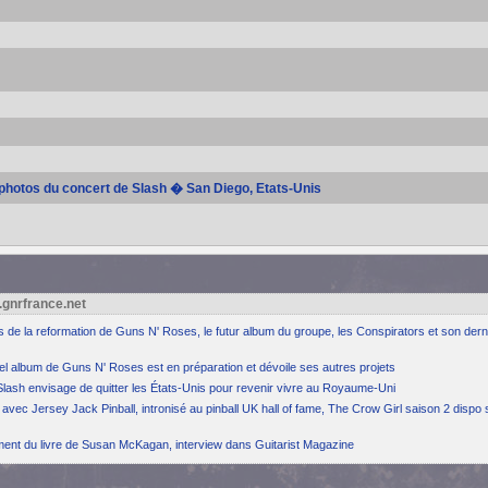
e photos du concert de Slash � San Diego, Etats-Unis
.gnrfrance.net
ns de la reformation de Guns N' Roses, le futur album du groupe, les Conspirators et son dern
el album de Guns N' Roses est en préparation et dévoile ses autres projets
Slash envisage de quitter les États-Unis pour revenir vivre au Royaume-Uni
avec Jersey Jack Pinball, intronisé au pinball UK hall of fame, The Crow Girl saison 2 dispo 
ement du livre de Susan McKagan, interview dans Guitarist Magazine