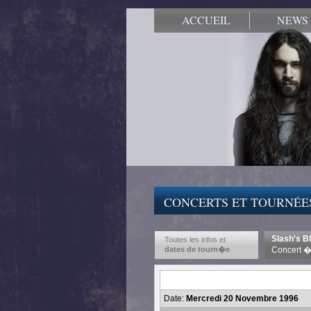
ACCUEIL
NEWS
CONCERTS ET TOURNÉE
Slash's B
Toutes les infos et
dates de tourn�e
Concert �
Date:
Mercredi 20 Novembre 1996