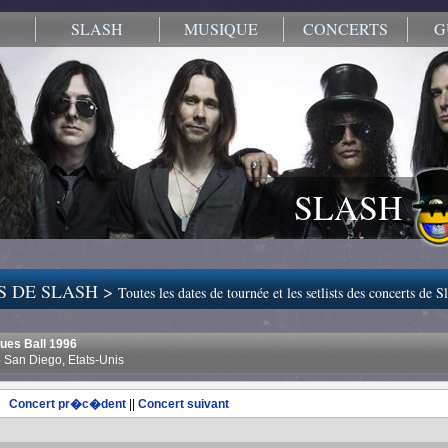
SLASH
MUSIQUE
CONCERTS
G
SLASH
S DE SLASH >
Toutes les dates de tournée et les setlists des concerts de S
lues Ball 1996
 San Diego, Etats-Unis
Concert pr�c�dent
||
Concert suivant