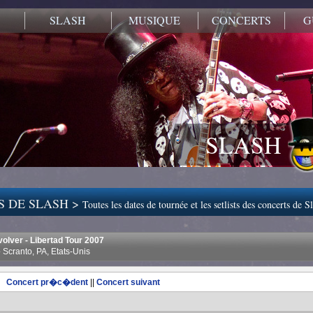
SLASH
MUSIQUE
CONCERTS
G
SLASH
S DE SLASH >
Toutes les dates de tournée et les setlists des concerts de S
volver - Libertad Tour 2007
Scranto, PA, Etats-Unis
Concert pr�c�dent
||
Concert suivant