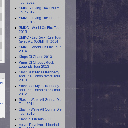
Tour 2022
SMKC - Living The Dream
Tour 2019
SMKC - Living The Dream
Tour 2018
SMKC - World On Fire Tour
2015
SMKC - Let Rock Rule Tour
(avec AEROSMITH) 2014
SMKC - World On Fire Tour
2014
Kings Of Chaos 2013
Kings Of Chaos : Rock
Legends Tour 2013
Slash feat Myles Kennedy
and The Conspirators Tour
2013
ier
Slash feat Myles Kennedy
and The Conspirators Tour
2012
Slash - We're All Gonna Die
sur
Tour 2011
Slash - We're All Gonna Die
Tour 2010
Slash n' Friends 2009
Velvet Revolver - Libertad