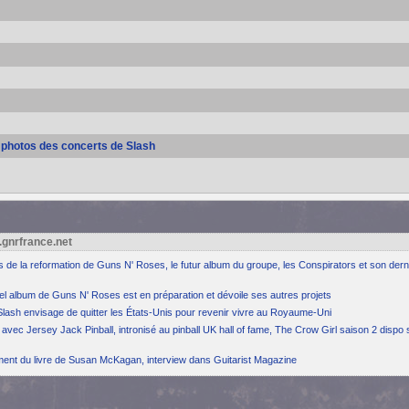
s photos des concerts de Slash
.gnrfrance.net
ns de la reformation de Guns N' Roses, le futur album du groupe, les Conspirators et son dern
el album de Guns N' Roses est en préparation et dévoile ses autres projets
Slash envisage de quitter les États-Unis pour revenir vivre au Royaume-Uni
avec Jersey Jack Pinball, intronisé au pinball UK hall of fame, The Crow Girl saison 2 dispo 
ement du livre de Susan McKagan, interview dans Guitarist Magazine