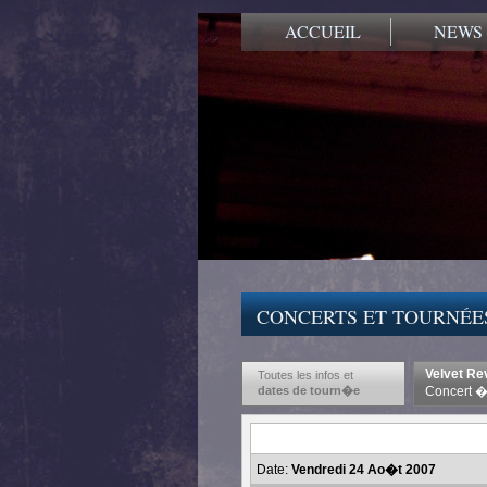
ACCUEIL
NEWS
CONCERTS ET TOURNÉE
Velvet Re
Toutes les infos et
dates de tourn�e
Concert � 
Date:
Vendredi 24 Ao�t 2007