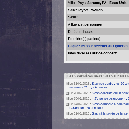
Ville - Pays:
Scranto, PA - Etats-Unis
Salle:
Toyota Pavilion
Setlist:
Affluence:
personnes
Durée:
minutes
Première(s) partie(s) :
Cliquez ici pour accéder aux galerie
Infos diverses sur ce concert:
|
Les 5 dernières news Slash sur slash
Le 31/07/2026 :
Slash se confie : les 10 a
souvenir d'Ozzy Osbourne
Le 20/07/2026 :
Slash confirme qu'un nouv
Le 15/07/2026 :
« J'y pense beaucoup » : 
Le 14/07/2026 :
Slash collabore à nouveau 
Paramount Plus en juillet
Le 31/05/2026 :
Slash à la soirée de lanc