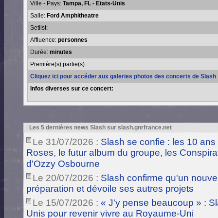
Ville - Pays:
Tampa, FL - Etats-Unis
Salle:
Ford Amphitheatre
Setlist:
Affluence:
personnes
Durée:
minutes
Première(s) partie(s) :
Cliquez ici pour accéder aux galeries photos des concerts de Slash
Infos diverses sur ce concert:
|
Les 5 dernières news Slash sur slash.gnrfrance.net
Le 31/07/2026 :
Slash se confie : les 10 ans
Roses, le futur album du groupe, les Conspira
d'Ozzy Osbourne
Le 20/07/2026 :
Slash confirme qu'un nouve
préparation et dévoile ses autres projets
Le 15/07/2026 :
« J'y pense beaucoup » : Sla
Unis pour revenir vivre au Royaume-Uni