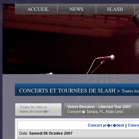
ACCUEIL
NEWS
SLASH
CONCERTS ET TOURNÉES DE SLASH >
Toutes les
Velvet Revolver - Libertad Tour 2007
Toutes les infos et
dates de tourn�e
Concert � Tampa, FL, Etats-Unis
Concert pr�c�dent
||
Conce
Date:
Samedi 06 Octobre 2007