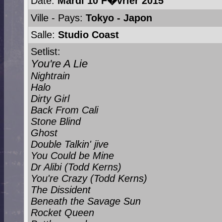
Date:
Mardi 10 F�vrier 2015
Ville - Pays:
Tokyo - Japon
Salle:
Studio Coast
Setlist:
You're A Lie
Nightrain
Halo
Dirty Girl
Back From Cali
Stone Blind
Ghost
Double Talkin' jive
You Could be Mine
Dr Alibi (Todd Kerns)
You're Crazy (Todd Kerns)
The Dissident
Beneath the Savage Sun
Rocket Queen