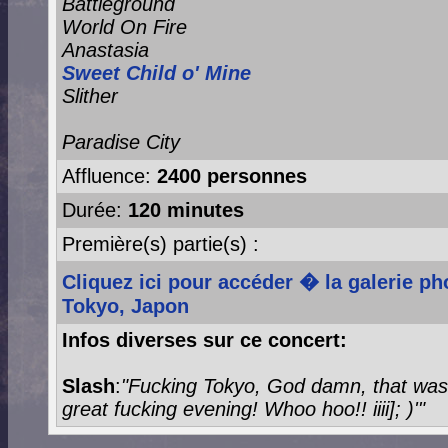
Battleground
World On Fire
Anastasia
Sweet Child o' Mine
Slither
Paradise City
Affluence:
2400 personnes
Durée:
120 minutes
Première(s) partie(s) :
Cliquez ici pour accéder � la galerie p
Tokyo, Japon
Infos diverses sur ce concert:
Slash
:
"Fucking Tokyo, God damn, that wa
great fucking evening! Whoo hoo!! iiii]; )'"