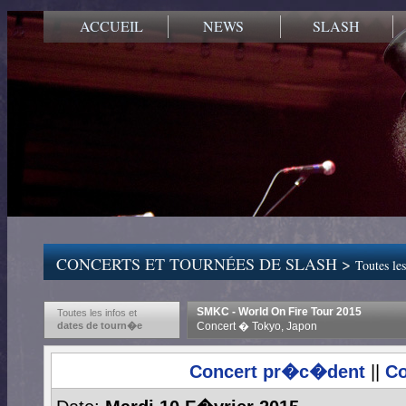
ACCUEIL
NEWS
SLASH
CONCERTS ET TOURNÉES DE SLASH >
Toutes les
SMKC - World On Fire Tour 2015
Toutes les infos et
dates de tourn�e
Concert � Tokyo, Japon
Concert pr�c�dent
||
Co