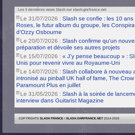
|
Les 5 dernières news Slash sur slash.gnrfrance.net
Le 31/07/2026 :
Slash se confie : les 10 ans
Roses, le futur album du groupe, les Conspira
d'Ozzy Osbourne
Le 20/07/2026 :
Slash confirme qu'un nouve
préparation et dévoile ses autres projets
Le 15/07/2026 :
« J'y pense beaucoup » : Sla
Unis pour revenir vivre au Royaume-Uni
Le 14/07/2026 :
Slash collabore à nouveau a
intronisé au pinball UK hall of fame, The Crow
Paramount Plus en juillet
Le 31/05/2026 :
Slash à la soirée de lance
interview dans Guitarist Magazine
COPYRIGHTS
SLASH FRANCE
/
SLASH.GNRFRANCE.NET
2014-2026