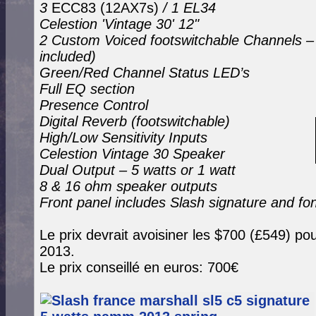
3
ECC83 (12AX7s)
/ 1 EL34
Celestion 'Vintage 30' 12"
2 Custom Voiced footswitchable Channels – 
included)
Green/Red Channel Status LED’s
Full EQ section
Presence Control
Digital Reverb (footswitchable)
High/Low Sensitivity Inputs
Celestion Vintage 30 Speaker
Dual Output – 5 watts or 1 watt
8 & 16 ohm speaker outputs
Front panel includes Slash signature and fo
Le prix devrait avoisiner les $700 (£549) po
2013.
Le prix conseillé en euros: 700€