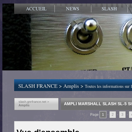
ACCUEIL
NEWS
SLASH
SLASH FRANCE
>
Amplis
>
Toutes les informations sur
slash.gnrfrance.net >
AMPLI MARSHALL SLASH SL-5 S
Amplis
Page
1
-
2
-
3
-