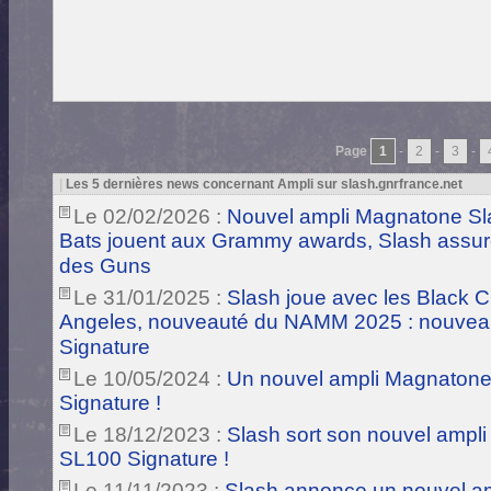
Page
1
-
2
-
3
-
|
Les 5 dernières news concernant Ampli sur slash.gnrfrance.net
Le 02/02/2026 :
Nouvel ampli Magnatone Sl
Bats jouent aux Grammy awards, Slash assur
des Guns
Le 31/01/2025 :
Slash joue avec les Black C
Angeles, nouveauté du NAMM 2025 : nouvea
Signature
Le 10/05/2024 :
Un nouvel ampli Magnatone 
Signature !
Le 18/12/2023 :
Slash sort son nouvel ampli
SL100 Signature !
Le 11/11/2023 :
Slash annonce un nouvel a