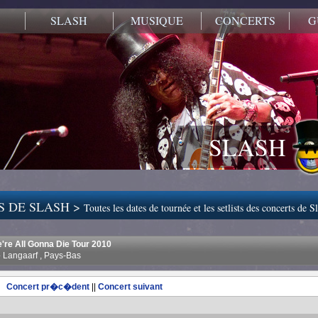
SLASH
MUSIQUE
CONCERTS
G
SLASH
S DE SLASH >
Toutes les dates de tournée et les setlists des concerts de S
e're All Gonna Die Tour 2010
 Langaarf , Pays-Bas
Concert pr�c�dent
||
Concert suivant