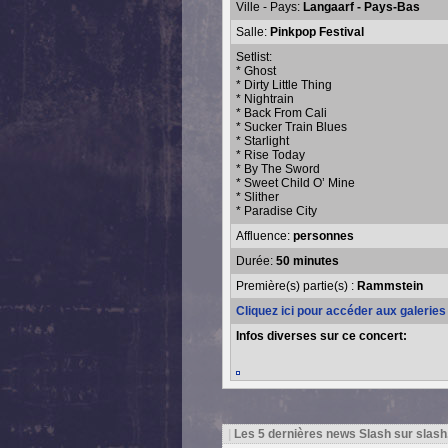
Ville - Pays:
Langaarf - Pays-Bas
Salle:
Pinkpop Festival
Setlist:
* Ghost
* Dirty Little Thing
* Nightrain
* Back From Cali
* Sucker Train Blues
* Starlight
* Rise Today
* By The Sword
* Sweet Child O’ Mine
* Slither
* Paradise City
Affluence:
personnes
Durée:
50 minutes
Première(s) partie(s) :
Rammstein
Cliquez ici pour accéder aux galerie
Infos diverses sur ce concert:
|
Les 5 dernières news Slash sur slash