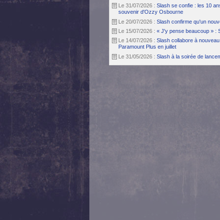
Le 31/07/2026 :
Slash se confie : les 10 a
souvenir d'Ozzy Osbourne
Le 20/07/2026 :
Slash confirme qu'un nouv
Le 15/07/2026 :
« J'y pense beaucoup » : 
Le 14/07/2026 :
Slash collabore à nouveau 
Paramount Plus en juillet
Le 31/05/2026 :
Slash à la soirée de lanc