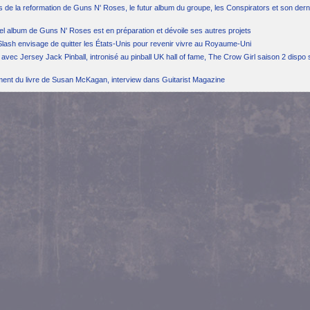
ns de la reformation de Guns N' Roses, le futur album du groupe, les Conspirators et son dern
el album de Guns N' Roses est en préparation et dévoile ses autres projets
Slash envisage de quitter les États-Unis pour revenir vivre au Royaume-Uni
avec Jersey Jack Pinball, intronisé au pinball UK hall of fame, The Crow Girl saison 2 dispo 
ement du livre de Susan McKagan, interview dans Guitarist Magazine