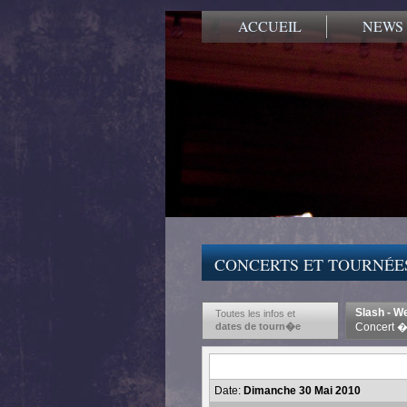
ACCUEIL
NEWS
CONCERTS ET TOURNÉE
Slash - W
Toutes les infos et
dates de tourn�e
Concert �
Date:
Dimanche 30 Mai 2010