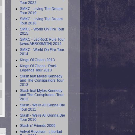
Tour 2022
SMKC - Living The Dream
Tour 2019
SMKC - Living The Dream
Tour 2018
SMKC - World On Fire Tour
2015
SMKC - Let Rock Rule Tour
(avec AEROSMITH) 2014
SMKC - World On Fire Tour
2014
Kings Of Chaos 2013
Kings Of Chaos : Rock
Legends Tour 2013
Slash feat Myles Kennedy
and The Conspirators Tour
2013
Slash feat Myles Kennedy
and The Conspirators Tour
2012
Slash - We're All Gonna Die
Tour 2011
Slash - We're All Gonna Die
Tour 2010
Slash n' Friends 2009
Velvet Revolver - Libertad