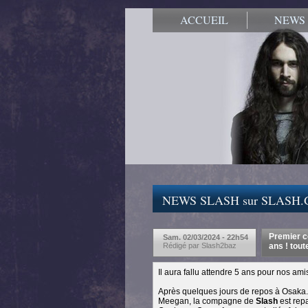
ACCUEIL
NEWS
NEWS SLASH sur SLASH
Premier c
Sam. 02/03/2024 - 22h54
Rédigé par Slash2baz
ans ! tout
Il aura fallu attendre 5 ans pour nos am
Après quelques jours de repos à Osaka.
Meegan, la compagne de
Slash
est rep