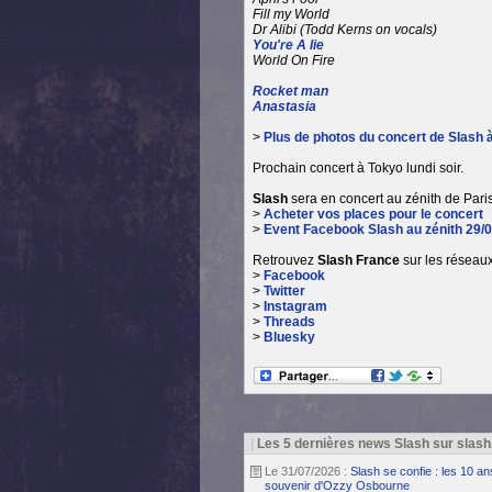
Fill my World
Dr Alibi (Todd Kerns on vocals)
You're A lie
World On Fire
Rocket man
Anastasia
>
Plus de photos du concert de Slash 
Prochain concert à Tokyo lundi soir.
Slash
sera en concert au zénith de Paris 
>
Acheter vos places pour le concert
>
Event Facebook Slash au zénith 29/
Retrouvez
Slash France
sur les réseaux
>
Facebook
>
Twitter
>
Instagram
>
Threads
>
Bluesky
|
Les 5 dernières news Slash sur slash
Le 31/07/2026 :
Slash se confie : les 10 a
souvenir d'Ozzy Osbourne