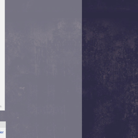
s.
ier