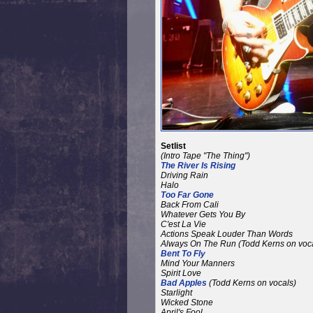
Setlist
(Intro Tape "The Thing")
The River Is Rising
Driving Rain
Halo
Too Far Gone
Back From Cali
Whatever Gets You By
C'est La Vie
Actions Speak Louder Than Words
Always On The Run
(Todd Kerns on voc
Bent To Fly
Mind Your Manners
Spirit Love
Bad Apples
(Todd Kerns on vocals)
Starlight
Wicked Stone
April's Fool