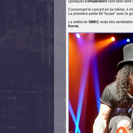
Quelques
Conspirators
sont allés fair
Concernant le concert en lui même, il s
La première partie fût "locale" avec le
La setlist de
SMKC
reste très semblable 
Kerns
.