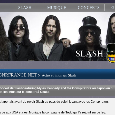
SLASH
MUSIQUE
CONCERTS
G
SLASH
.GNRFRANCE.NET >
Actus et infos sur Slash
oncert de Slash featuring Myles Kennedy and the Conspirators au Japon en 5
es les infos sur le concert à Osaka
is japonais avant de revoir Slash au pays du soleil levant avec les Conspirators.
artie aux USA et c'est Monique la compagne de
Todd
qui l'a rejoint sur ce leg.