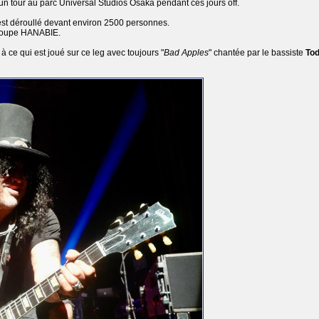
e un tour au parc Universal Studios Osaka pendant ces jours off.
'est déroullé devant environ 2500 personnes.
 groupe HANABIE.
à ce qui est joué sur ce leg avec toujours "
Bad Apples
" chantée par le bassiste
To