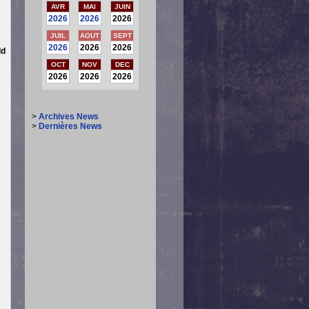
AVR
MAI
JUIN
2026
2026
2026
JUIL
AOUT
SEPT
2026
2026
2026
dd
OCT
NOV
DEC
2026
2026
2026
>
Archives News
>
Dernières News