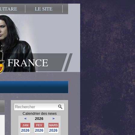
UITARE
LE SITE
FRANCE
Calendrier des news
<
2026
>
JAN
FEV
MARS
2026
2026
2026