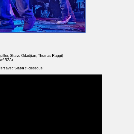
piller, Shavo Odadjian, Thomas Raggi)
w/ RZA)
cert avec
Slash
ci-dessous: