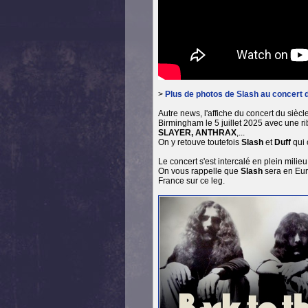
>
Plus de photos de Slash au concert 
Autre news, l'affiche du concert du siècl
Birmingham le 5 juillet 2025 avec une r
SLAYER, ANTHRAX
,...
On y retouve toutefois
Slash
et
Duff
qui
Le concert s'est intercalé en plein milie
On vous rappelle que
Slash
sera en Eu
France sur ce leg.