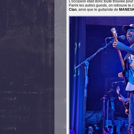
L'occasion était donc toute trouvée pou
Parmi les autres guests, on retrouve le
Clan
, ainsi que le guitariste de
MANESK