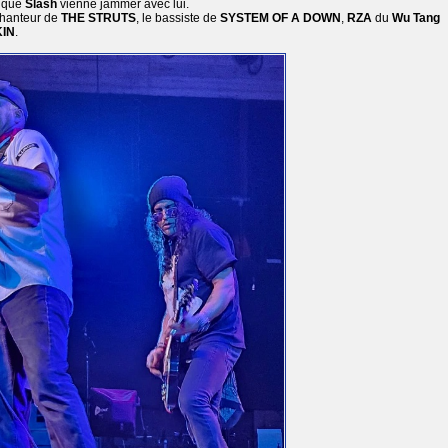
r que
Slash
vienne jammer avec lui.
 chanteur de
THE STRUTS
, le bassiste de
SYSTEM OF A DOWN
,
RZA
du
Wu Tang
IN
.