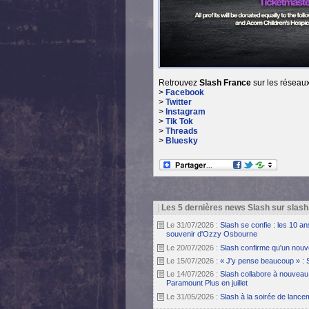
Retrouvez
Slash France
sur les réseaux
>
Facebook
>
Twitter
>
Instagram
>
Tik Tok
>
Threads
>
Bluesky
|
Les 5 dernières news Slash sur slash
Le 31/07/2026 :
Slash se confie : les 10 a
souvenir d'Ozzy Osbourne
Le 20/07/2026 :
Slash confirme qu'un nouv
Le 15/07/2026 :
« J'y pense beaucoup » : 
Le 14/07/2026 :
Slash collabore à nouveau 
Paramount Plus en juillet
Le 31/05/2026 :
Slash à la soirée de lanc