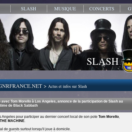
SLASH
MUSIQUE
CONCERTS
G
SLASH
.GNRFRANCE.NET >
Actus et infos sur Slash
e avec Tom Morello à Los Angeles, annonce de la participation de Slash au
ltime de Black Sabbath
s Angeles pour participer au dernier concert local de son pote
Tom Morello
,
 THE MACHINE
.
al de guests surtout lorsqu'il joue à domicile.