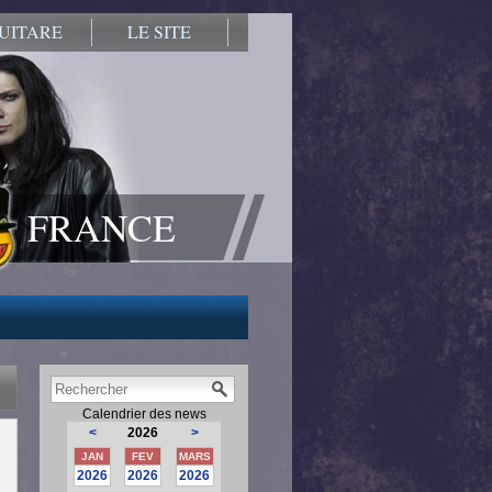
UITARE
LE SITE
FRANCE
Calendrier des news
<
2026
>
JAN
FEV
MARS
2026
2026
2026