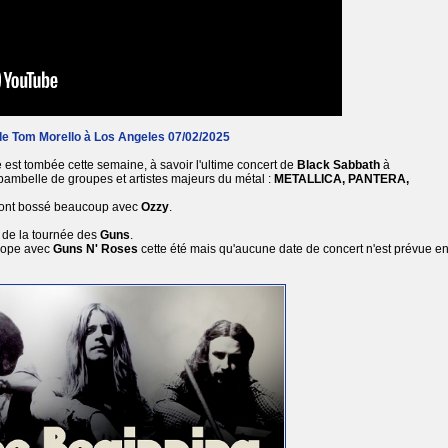
de Tom Morello à Los Angeles 07/02/2025
e est tombée cette semaine, à savoir l'ultime concert de
Black Sabbath
à
ibambelle de groupes et artistes majeurs du métal :
METALLICA, PANTERA,
 ont bossé beaucoup avec
Ozzy
.
u de la tournée des
Guns
.
rope avec
Guns N' Roses
cette été mais qu'aucune date de concert n'est prévue e