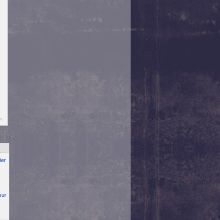
s.
ier
sur