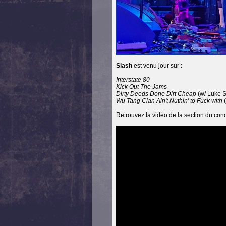
Slash
est venu jour sur :
Interstate 80
Kick Out The Jams
Dirty Deeds Done Dirt Cheap
(w/ Luke S
Wu Tang Clan Ain't Nuthin' to Fuck with
(
Retrouvez la vidéo de la section du con