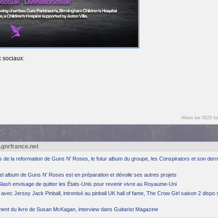
 sociaux:
News lue 5523 foi
.gnrfrance.net
ns de la reformation de Guns N' Roses, le futur album du groupe, les Conspirators et son dern
el album de Guns N' Roses est en préparation et dévoile ses autres projets
Slash envisage de quitter les États-Unis pour revenir vivre au Royaume-Uni
avec Jersey Jack Pinball, intronisé au pinball UK hall of fame, The Crow Girl saison 2 dispo 
ement du livre de Susan McKagan, interview dans Guitarist Magazine