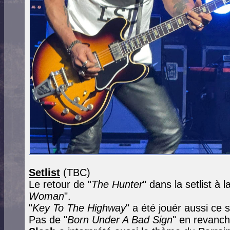
Setlist
(TBC)
Le retour de "
The Hunter
" dans la setlist à l
Woman
".
"
Key To The Highway
" a été jouér aussi ce s
Pas de "
Born Under A Bad Sign
" en revanch