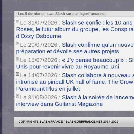
|
Les 5 dernières news Slash sur slash.gnrfrance.net
Le 31/07/2026 :
Slash se confie : les 10 ans
Roses, le futur album du groupe, les Conspira
d'Ozzy Osbourne
Le 20/07/2026 :
Slash confirme qu'un nouve
préparation et dévoile ses autres projets
Le 15/07/2026 :
« J'y pense beaucoup » : Sla
Unis pour revenir vivre au Royaume-Uni
Le 14/07/2026 :
Slash collabore à nouveau a
intronisé au pinball UK hall of fame, The Crow
Paramount Plus en juillet
Le 31/05/2026 :
Slash à la soirée de lance
interview dans Guitarist Magazine
COPYRIGHTS
SLASH FRANCE
/
SLASH.GNRFRANCE.NET
2014-2026