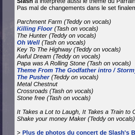
Slash
a interprété aussi le thème du Parrain
Pas mal de changements dans le set finale
Parchment Farm (Teddy on vocals)
Killing Floor
(Tash on vocals)
The Hunter (Teddy on vocals)
Oh Well
(Tash on vocals)
Key To The Highway (Teddy on vocals)
Awful Dream
(Teddy on vocals)
Papa was A Rolling Stone
(Tash on vocals)
Theme From The Godfather intro / Stor
The Pusher
(Teddy on vocals)
Metal Chestnut
Crossroads (Tash on vocals)
Stone free
(Tash on vocals)
It Takes a Lot to Laugh, It Takes a Train to
Shake your money Maker
(Teddy on vocals)
>
Plus de photos du concert de Slash's B