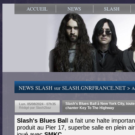
ACCUEIL
NEWS
SLASH
NEWS SLASH sur SLASH.GNRFRANCE.NET >
Ac
Slash's Blues Ball à New York City, toutes
Lun. 05/08/2024 - 07h35
Rédigé par Slash2baz
chanter Key To The Highway
Slash's Blues Bal
l a fait une halte importa
produit au Pier 17, superbe salle en plein ai
joué avec
SMKC
.