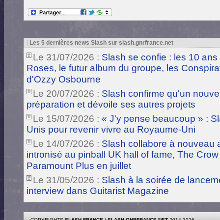
|
Les 5 dernières news Slash sur slash.gnrfrance.net
Le 31/07/2026 :
Slash se confie : les 10 ans
Roses, le futur album du groupe, les Conspira
d'Ozzy Osbourne
Le 20/07/2026 :
Slash confirme qu'un nouve
préparation et dévoile ses autres projets
Le 15/07/2026 :
« J'y pense beaucoup » : Sla
Unis pour revenir vivre au Royaume-Uni
Le 14/07/2026 :
Slash collabore à nouveau a
intronisé au pinball UK hall of fame, The Crow
Paramount Plus en juillet
Le 31/05/2026 :
Slash à la soirée de lance
interview dans Guitarist Magazine
COPYRIGHTS
SLASH FRANCE
/
SLASH.GNRFRANCE.NET
2014-2026