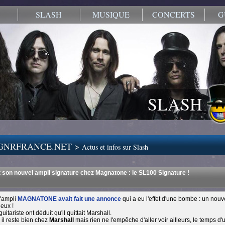
SLASH
MUSIQUE
CONCERTS
G
SLASH
.GNRFRANCE.NET >
Actus et infos sur Slash
t son nouvel ampli signature chez Magnatone : le SL100 Signature !
d'ampli
MAGNATONE avait fait une annonce
qui a eu l'effet d'une bombe : un nouv
 eux !
itariste ont déduit qu'il quittait Marshall.
 il reste bien chez
Marshall
mais rien ne l'empêche d'aller voir ailleurs, le temps d'