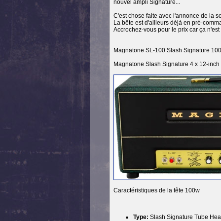
nouvel ampli Signature...
C'est chose faite avec l'annonce de la s
La bête est d'ailleurs déjà en pré-com
Accrochez-vous pour le prix car ça n'est
Magnatone SL-100 Slash Signature 100-
Magnatone Slash Signature 4 x 12-inch
Caractéristiques de la tête 100w
Type:
Slash Signature Tube He