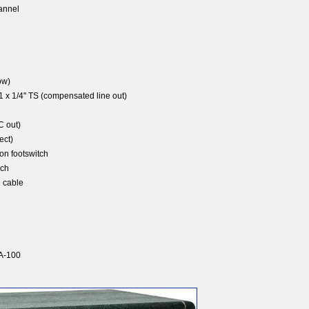
annel
low)
 1 x 1/4" TS (compensated line out)
C out)
ect)
ton footswitch
rch
 cable
A-100