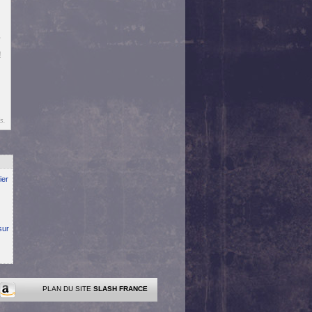
.
!
s.
ier
sur
PLAN DU SITE
SLASH FRANCE