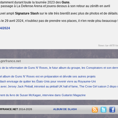
 notamment durant toute la tournée 2023 des
Guns
.
 passage à La Defense Arena et jouera dessus à son retour au zénith en avril
uvel ampli
Signature Slash
sur le site très bientôt avec plus de photos et de détails
 le 29 avril 2024, n'oubliez pas de prendre vos places, il n'en reste plsu beaucoup 
04/2024
News lue 4478 foi
.gnrfrance.net
ns de la reformation de Guns N' Roses, le futur album du groupe, les Conspirators et son dern
el album de Guns N' Roses est en préparation et dévoile ses autres projets
Slash envisage de quitter les États-Unis pour revenir vivre au Royaume-Uni
avec Jersey Jack Pinball, intronisé au pinball UK hall of fame, The Crow Girl saison 2 dispo 
ement du livre de Susan McKagan, interview dans Guitarist Magazine
RFRANCE.NET
2014-2026
ALBUM DE SLASH