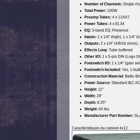
Number of Channels:
Single ch
Total Power:
100W
Preamp Tubes:
4 x 12AX7
Power Tubes:
4 x EL34
EQ:
3-band EQ, Presence
Inputs:
1 x 1/4" (high), 1 x 1/4" (
Outputs:
2 x 1/4" (4/8/16 ohms),
Effects Loop
:
Tube buffered
Other I/O:
1 x 5-pin DIN (Logo D
Footswitch I/O:
1 x 1/4" (gain sel
Footswitch Included:
Yes, 1-but
Construction Material:
Baltic Bi
Power Source:
Standard IEC AC
Height:
11"
Width:
29"
Depth:
8.25"
Weight:
65 lbs.
Manufacturer Part Number:
SL
Caractéristiques du cabinet 4x12