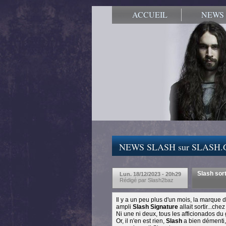
ACCUEIL
NEWS
NEWS SLASH sur SLASH
Slash sor
Lun. 18/12/2023 - 20h29
Rédigé par Slash2baz
Il y a un peu plus d'un mois, la marque 
ampli
Slash Signature
allait sortir...chez
Ni une ni deux, tous les afficionados du gu
Or, il n'en est rien,
Slash
a bien démenti,