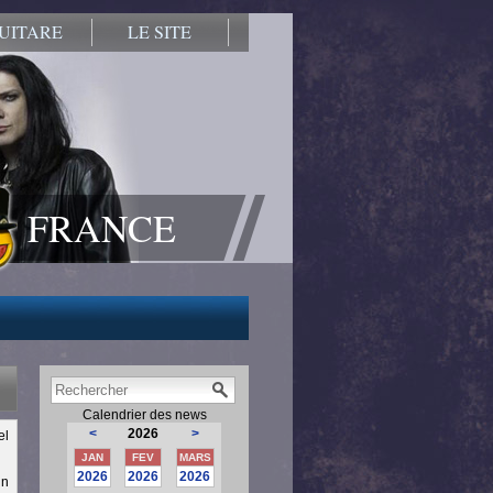
UITARE
LE SITE
FRANCE
Calendrier des news
<
2026
>
el
JAN
FEV
MARS
2026
2026
2026
un