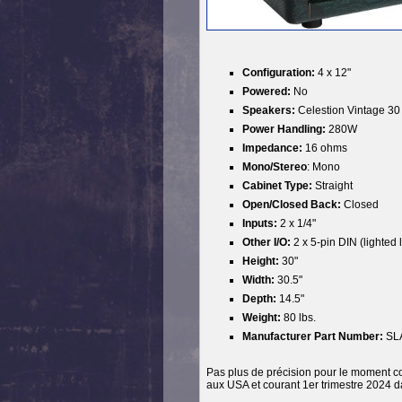
Configuration:
4 x 12"
Powered:
No
Speakers:
Celestion Vintage 30
Power Handling:
280W
Impedance:
16 ohms
Mono/Stereo
:
Mono
Cabinet Type:
Straight
Open/Closed Back:
Closed
Inputs:
2 x 1/4"
Other I/O:
2 x 5-pin DIN (lighted 
Height:
30"
Width:
30.5"
Depth:
14.5"
Weight:
80 lbs.
Manufacturer Part Number:
SL
Pas plus de précision pour le moment con
aux USA et courant 1er trimestre 2024 