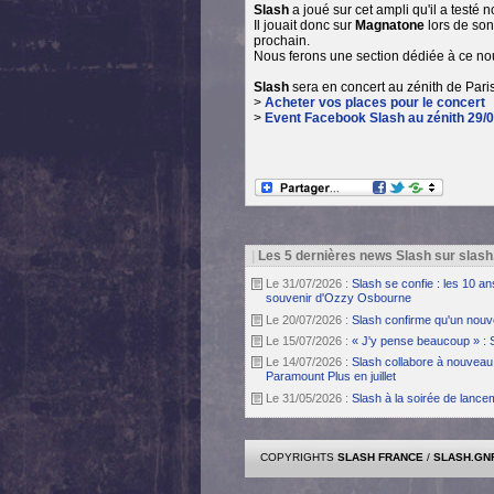
Slash
a joué sur cet ampli qu'il a testé
Il jouait donc sur
Magnatone
lors de son
prochain.
Nous ferons une section dédiée à ce no
Slash
sera en concert au zénith de Paris
>
Acheter vos places pour le concert
>
Event Facebook Slash au zénith 29/
|
Les 5 dernières news Slash sur slash
Le 31/07/2026 :
Slash se confie : les 10 a
souvenir d'Ozzy Osbourne
Le 20/07/2026 :
Slash confirme qu'un nouv
Le 15/07/2026 :
« J'y pense beaucoup » : 
Le 14/07/2026 :
Slash collabore à nouveau 
Paramount Plus en juillet
Le 31/05/2026 :
Slash à la soirée de lanc
COPYRIGHTS
SLASH FRANCE
/
SLASH.GN