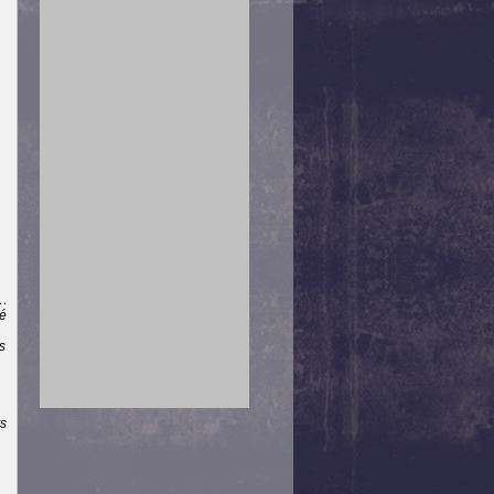
 …
lé
s
rs