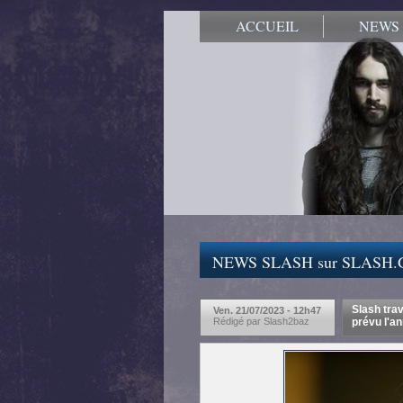
ACCUEIL
NEWS
NEWS SLASH sur SLASH
Slash trav
Ven. 21/07/2023 - 12h47
Rédigé par Slash2baz
prévu l'a