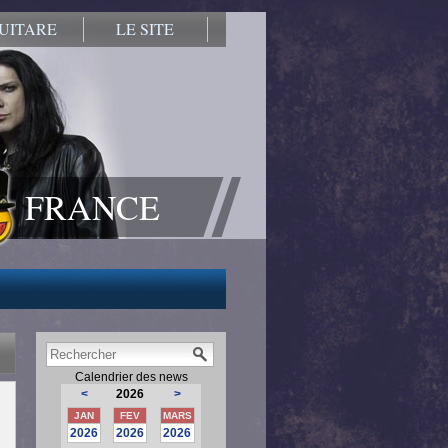
UITARE
LE SITE
FRANCE
Calendrier des news
<
2026
>
JAN
FEV
MARS
2026
2026
2026