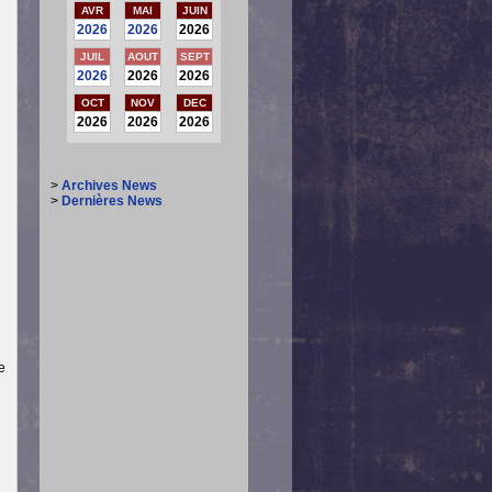
AVR
MAI
JUIN
2026
2026
2026
JUIL
AOUT
SEPT
2026
2026
2026
OCT
NOV
DEC
2026
2026
2026
>
Archives News
>
Dernières News
e