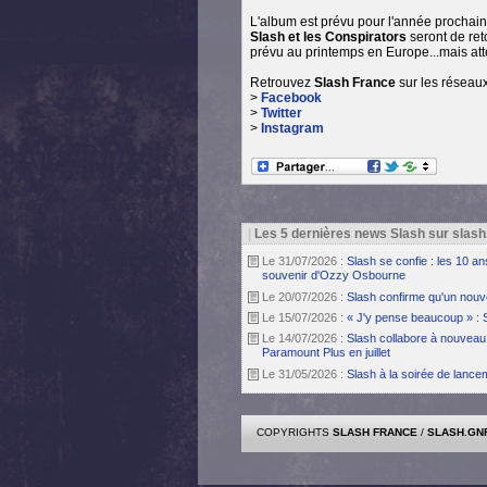
L'album est prévu pour l'année prochain
Slash et les Conspirators
seront de re
prévu au printemps en Europe...mais atten
Retrouvez
Slash France
sur les réseaux
>
Facebook
>
Twitter
>
Instagram
|
Les 5 dernières news Slash sur slash
Le 31/07/2026 :
Slash se confie : les 10 a
souvenir d'Ozzy Osbourne
Le 20/07/2026 :
Slash confirme qu'un nouv
Le 15/07/2026 :
« J'y pense beaucoup » : 
Le 14/07/2026 :
Slash collabore à nouveau 
Paramount Plus en juillet
Le 31/05/2026 :
Slash à la soirée de lanc
COPYRIGHTS
SLASH FRANCE
/
SLASH.GN