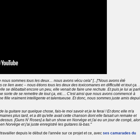
e nous sommes tous les deux… nous avons vécu cela" [...]"Nous avons été
s ce lien avec – nous étions tous les deux des toxicomanes en difficulté et tout ça.
le se débattait encore un peu, elle venait de faire une rechute. Et puis je lui ai par
que sorte de se remettre de tout ça, etc.... C'est ainsi que nous avons commencé à
t une fille vraiment intelligente et talentueuse. Et donc, nous sommes juste amis depui
e la guitare sur quelque chose, fais-le moi savoir et je le ferai ! Et donc elle m'a
ines plus tard, et a dit qu'elle avait cette chanson dont elle faisait un remake et
 dessus. [Guns N' Roses] a fait un show en Norvège et j'ai eu un jour de congé, alo
 en Norvège et j'ai juste enregistré les guitares là-bas."
availler depuis le début de l'année sur ce projet et ce, avec
ses camarades du