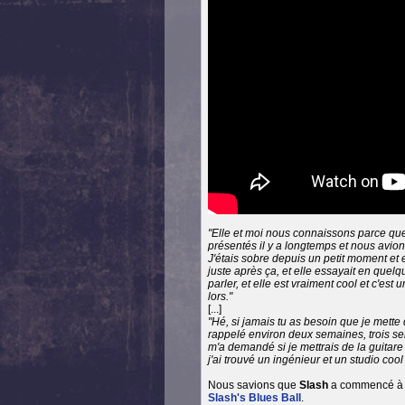
"Elle et moi nous connaissons parce qu
présentés il y a longtemps et nous avion
J'étais sobre depuis un petit moment et el
juste après ça, et elle essayait en quel
parler, et elle est vraiment cool et c'es
lors."
[...]
"Hé, si jamais tu as besoin que je mette d
rappelé environ deux semaines, trois sema
m'a demandé si je mettrais de la guitare
j'ai trouvé un ingénieur et un studio cool
Nous savions que
Slash
a commencé à tr
Slash's Blues Ball
.