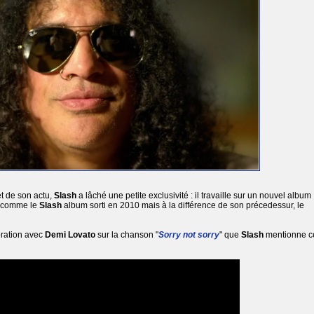
t de son actu,
Slash
a lâché une petite exclusivité : il travaille sur un nouvel album
ts comme le
Slash
album sorti en 2010 mais à la différence de son précedessur, le
oration avec
Demi Lovato
sur la chanson "
Sorry not sorry
" que
Slash
mentionne c