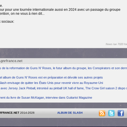
e.
tour pour une tournée internationale aussi en 2024 avec un passage du groupe
tion, on ne vous à rien dit...
 sociaux:
News lue 7020 foi
.gnrfrance.net
ns de la reformation de Guns N' Roses, le futur album du groupe, les Conspirators et son dern
el album de Guns N' Roses est en préparation et dévoile ses autres projets
Slash envisage de quitter les États-Unis pour revenir vivre au Royaume-Uni
avec Jersey Jack Pinball, intronisé au pinball UK hall of fame, The Crow Girl saison 2 dispo 
ement du livre de Susan McKagan, interview dans Guitarist Magazine
RFRANCE.NET
2014-2026
ALBUM DE SLASH