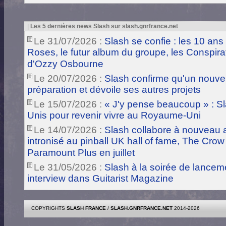
|
Les 5 dernières news Slash sur slash.gnrfrance.net
Le 31/07/2026 :
Slash se confie : les 10 ans
Roses, le futur album du groupe, les Conspira
d'Ozzy Osbourne
Le 20/07/2026 :
Slash confirme qu'un nouve
préparation et dévoile ses autres projets
Le 15/07/2026 :
« J'y pense beaucoup » : Sla
Unis pour revenir vivre au Royaume-Uni
Le 14/07/2026 :
Slash collabore à nouveau a
intronisé au pinball UK hall of fame, The Crow
Paramount Plus en juillet
Le 31/05/2026 :
Slash à la soirée de lance
interview dans Guitarist Magazine
COPYRIGHTS
SLASH FRANCE
/
SLASH.GNRFRANCE.NET
2014-2026