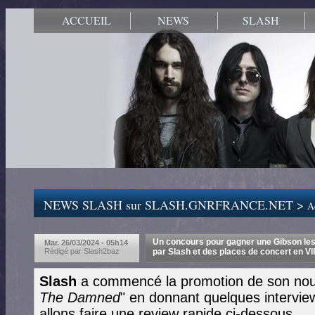
ACCUEIL
NEWS
SLASH
NEWS SLASH sur SLASH.GNRFRANCE.NET >
Ac
Un concours pour gagner une Gibson les
Mar. 26/03/2024 - 05h14
Rédigé par Slash2baz
par Slash et des places de concert en V
Slash
a commencé la promotion de son nou
The Damned
" en donnant quelques intervie
allons faire une review rapide ci-dessous.