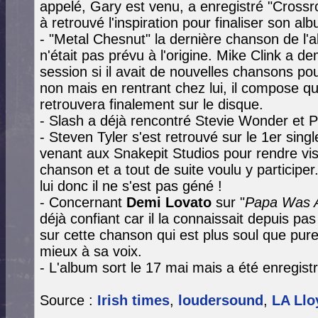
appelé, Gary est venu, a enregistré "Crossro
à retrouvé l'inspiration pour finaliser son alb
- "Metal Chesnut" la dernière chanson de l'a
n'était pas prévu à l'origine. Mike Clink a d
session si il avait de nouvelles chansons po
non mais en rentrant chez lui, il compose q
retrouvera finalement sur le disque.
- Slash a déjà rencontré Stevie Wonder et 
- Steven Tyler s'est retrouvé sur le 1er sin
venant aux Snakepit Studios pour rendre visi
chanson et a tout de suite voulu y participer
lui donc il ne s'est pas géné !
- Concernant
Demi Lovato
sur "
Papa Was A
déjà confiant car il la connaissait depuis pas 
sur cette chanson qui est plus soul que pur
mieux à sa voix.
- L'album sort le 17 mai mais a été enregistr
Source :
Irish times
,
loudersound
,
LA Llo