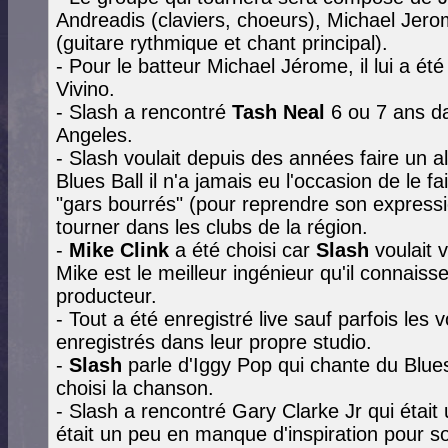
Andreadis (claviers, choeurs), Michael Jero
(guitare rythmique et chant principal).
- Pour le batteur Michael Jérome, il lui a é
Vivino.
- Slash a rencontré
Tash Neal
6 ou 7 ans da
Angeles.
- Slash voulait depuis des années faire un 
Blues Ball il n'a jamais eu l'occasion de le f
"gars bourrés" (pour reprendre son expressi
tourner dans les clubs de la région.
-
Mike Clink
a été choisi car
Slash
voulait 
Mike est le meilleur ingénieur qu'il connaiss
producteur.
- Tout a été enregistré live sauf parfois les 
enregistrés dans leur propre studio.
-
Slash
parle d'Iggy Pop qui chante du Blues
choisi la chanson.
- Slash a rencontré Gary Clarke Jr qui étai
était un peu en manque d'inspiration pour s