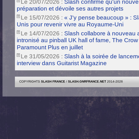
Le 20/07/2026 :
Slash confirme qu'un nouve
préparation et dévoile ses autres projets
Le 15/07/2026 :
« J'y pense beaucoup » : Sla
Unis pour revenir vivre au Royaume-Uni
Le 14/07/2026 :
Slash collabore à nouveau a
intronisé au pinball UK hall of fame, The Crow
Paramount Plus en juillet
Le 31/05/2026 :
Slash à la soirée de lance
interview dans Guitarist Magazine
COPYRIGHTS
SLASH FRANCE
/
SLASH.GNRFRANCE.NET
2014-2026