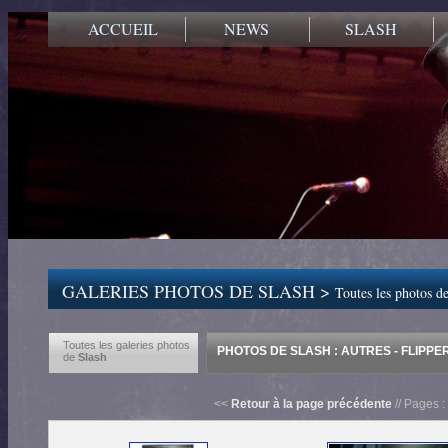
ACCUEIL
NEWS
SLASH
GALERIES PHOTOS DE SLASH >
Toutes les photos de
Toutes les galeries photos
PHOTOS DE SLASH : AUTRES - FLIPPE
de
Slash
<<
Retour à la page précédente
// Pages :