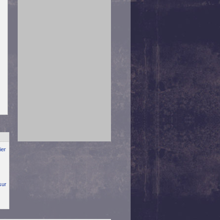
ier
sur