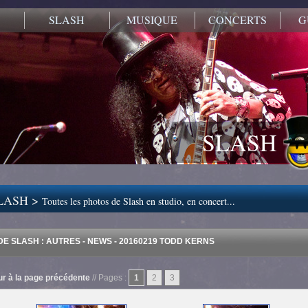
SLASH
MUSIQUE
CONCERTS
G
SLASH
LASH >
Toutes les photos de Slash en studio, en concert...
E SLASH : AUTRES - NEWS - 20160219 TODD KERNS
r à la page précédente
// Pages :
1
2
3