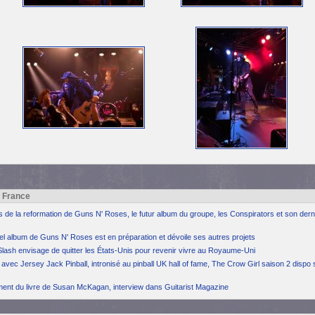
h France
ns de la reformation de Guns N' Roses, le futur album du groupe, les Conspirators et son dern
el album de Guns N' Roses est en préparation et dévoile ses autres projets
Slash envisage de quitter les États-Unis pour revenir vivre au Royaume-Uni
avec Jersey Jack Pinball, intronisé au pinball UK hall of fame, The Crow Girl saison 2 dispo 
ement du livre de Susan McKagan, interview dans Guitarist Magazine