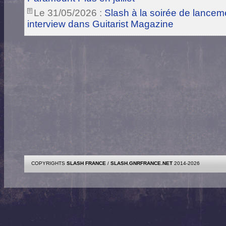
Le 31/05/2026 :
Slash à la soirée de lance
interview dans Guitarist Magazine
COPYRIGHTS
SLASH FRANCE
/
SLASH.GNRFRANCE.NET
2014-2026