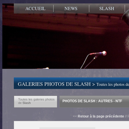
ACCUEIL
NEWS
SLASH
GALERIES PHOTOS DE SLASH >
Toutes les photos de
Toutes les galeries photos
PHOTOS DE SLASH : AUTRES - NTF
de
Slash
<<
Retour à la page précédente
// 