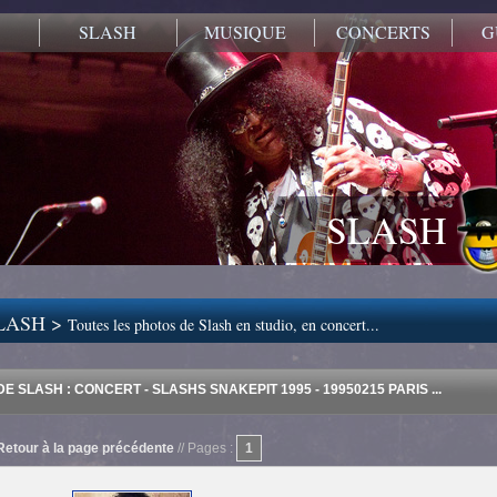
SLASH
MUSIQUE
CONCERTS
G
SLASH
LASH >
Toutes les photos de Slash en studio, en concert...
E SLASH : CONCERT - SLASHS SNAKEPIT 1995 - 19950215 PARIS ...
Retour à la page précédente
// Pages :
1