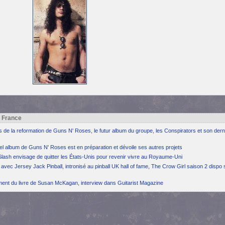
h France
ns de la reformation de Guns N' Roses, le futur album du groupe, les Conspirators et son dern
el album de Guns N' Roses est en préparation et dévoile ses autres projets
Slash envisage de quitter les États-Unis pour revenir vivre au Royaume-Uni
avec Jersey Jack Pinball, intronisé au pinball UK hall of fame, The Crow Girl saison 2 dispo 
ement du livre de Susan McKagan, interview dans Guitarist Magazine