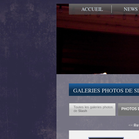
ACCUEIL
NEWS
GALERIES PHOTOS DE S
Toutes les galeries photos
PHOTOS D
de
Slash
<<
Re