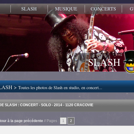
SLASH
MUSIQUE
CONCERTS
G
SLASH
LASH >
Toutes les photos de Slash en studio, en concert...
E SLASH : CONCERT - SOLO - 2014 - 1120 CRACOVIE
tour à la page précédente
// Pages :
1
2