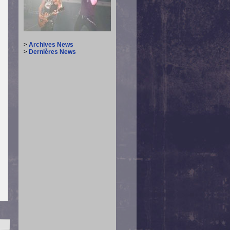
>
Archives News
>
Dernières News