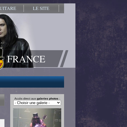
UITARE
LE SITE
FRANCE
Accès direct aux
galeries photos
: