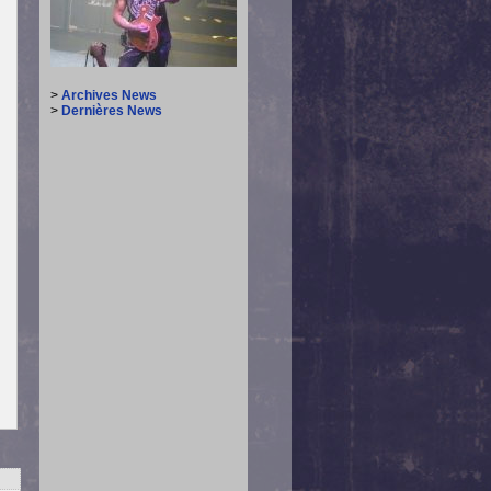
>
Archives News
>
Dernières News