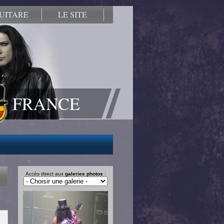
UITARE
LE SITE
FRANCE
Accès direct aux
galeries photos
: