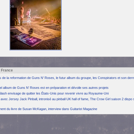
h France
ns de la reformation de Guns N' Roses, le futur album du groupe, les Conspirators et son dern
el album de Guns N' Roses est en préparation et dévoile ses autres projets
Slash envisage de quitter les États-Unis pour revenir vivre au Royaume-Uni
avec Jersey Jack Pinball, intronisé au pinball UK hall of fame, The Crow Girl saison 2 dispo 
ement du livre de Susan McKagan, interview dans Guitarist Magazine