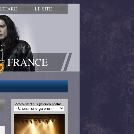
UITARE
LE SITE
FRANCE
Accès direct aux
galeries photos
: