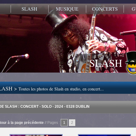
SLASH
MUSIQUE
CONCERTS
G
SLASH
LASH >
Toutes les photos de Slash en studio, en concert...
E SLASH : CONCERT - SOLO - 2024 - 0328 DUBLIN
tour à la page précédente
// Pages :
1
2