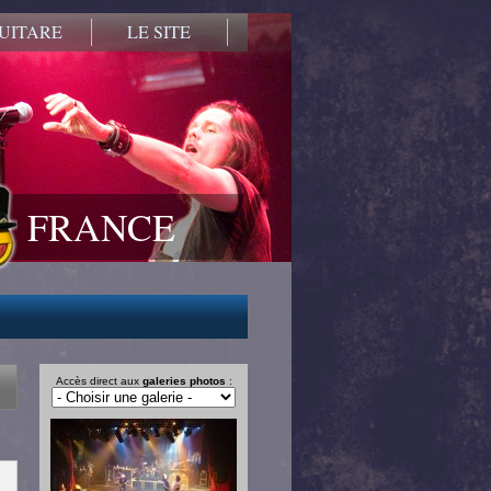
UITARE
LE SITE
FRANCE
Accès direct aux
galeries photos
: