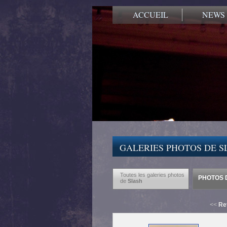
ACCUEIL
NEWS
GALERIES PHOTOS DE S
Toutes les galeries photos
PHOTOS D
de
Slash
<<
Re