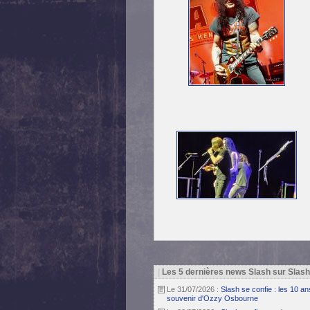
|
Les 5 dernières news Slash sur Slas
Le 31/07/2026 :
Slash se confie : les 10 a
souvenir d'Ozzy Osbourne