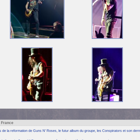
h France
ns de la reformation de Guns N' Roses, le futur album du groupe, les Conspirators et son dern