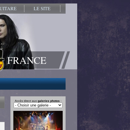
UITARE
LE SITE
FRANCE
Accès direct aux
galeries photos
: