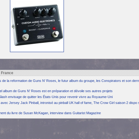
h France
ns de la reformation de Guns N' Roses, le futur album du groupe, les Conspirators et son dern
el album de Guns N' Roses est en préparation et dévoile ses autres projets
Slash envisage de quitter les États-Unis pour revenir vivre au Royaume-Uni
avec Jersey Jack Pinball, intronisé au pinball UK hall of fame, The Crow Girl saison 2 dispo 
ement du livre de Susan McKagan, interview dans Guitarist Magazine