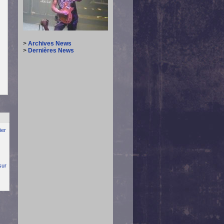
>
Archives News
>
Dernières News
ier
sur