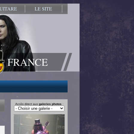
UITARE
LE SITE
FRANCE
Accès direct aux
galeries photos
: