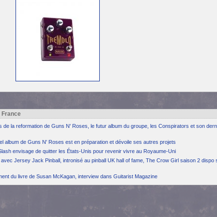
h France
ns de la reformation de Guns N' Roses, le futur album du groupe, les Conspirators et son dern
el album de Guns N' Roses est en préparation et dévoile ses autres projets
Slash envisage de quitter les États-Unis pour revenir vivre au Royaume-Uni
avec Jersey Jack Pinball, intronisé au pinball UK hall of fame, The Crow Girl saison 2 dispo 
ement du livre de Susan McKagan, interview dans Guitarist Magazine