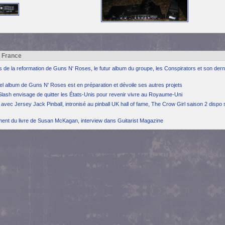
h France
ns de la reformation de Guns N' Roses, le futur album du groupe, les Conspirators et son dern
el album de Guns N' Roses est en préparation et dévoile ses autres projets
Slash envisage de quitter les États-Unis pour revenir vivre au Royaume-Uni
avec Jersey Jack Pinball, intronisé au pinball UK hall of fame, The Crow Girl saison 2 dispo 
ement du livre de Susan McKagan, interview dans Guitarist Magazine