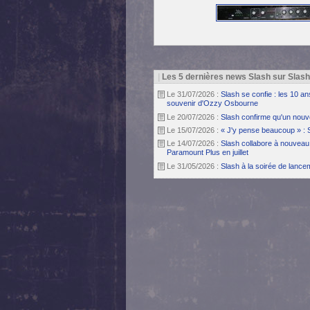
|
Les 5 dernières news Slash sur Slas
Le 31/07/2026 :
Slash se confie : les 10 a
souvenir d'Ozzy Osbourne
Le 20/07/2026 :
Slash confirme qu'un nouv
Le 15/07/2026 :
« J'y pense beaucoup » : 
Le 14/07/2026 :
Slash collabore à nouveau 
Paramount Plus en juillet
Le 31/05/2026 :
Slash à la soirée de lanc