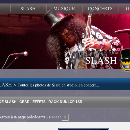
SLASH
MUSIQUE
CONCERTS
G
SLASH
LASH >
Toutes les photos de Slash en studio, en concert...
E SLASH : GEAR - EFFETS - RACK DUNLOP 1SR
Retour à la page précédente
// Pages :
1