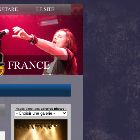
UITARE
LE SITE
FRANCE
Accès direct aux
galeries photos
: