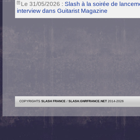
Le 31/05/2026 :
Slash à la soirée de lance
interview dans Guitarist Magazine
COPYRIGHTS
SLASH FRANCE
/
SLASH.GNRFRANCE.NET
2014-2026