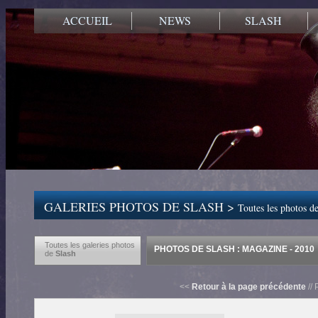
ACCUEIL
NEWS
SLASH
GALERIES PHOTOS DE SLASH >
Toutes les photos de
Toutes les galeries photos
PHOTOS DE SLASH : MAGAZINE - 2010
de
Slash
<<
Retour à la page précédente
// 