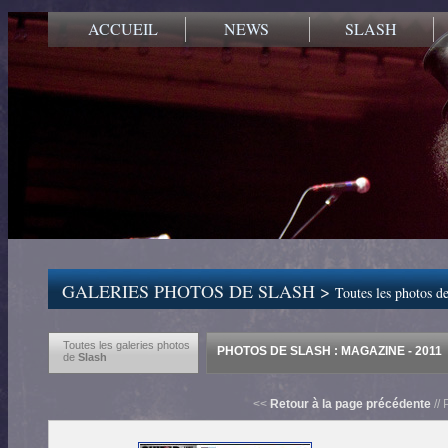
ACCUEIL
NEWS
SLASH
GALERIES PHOTOS DE SLASH >
Toutes les photos de
Toutes les galeries photos
PHOTOS DE SLASH : MAGAZINE - 2011
de
Slash
<<
Retour à la page précédente
// 