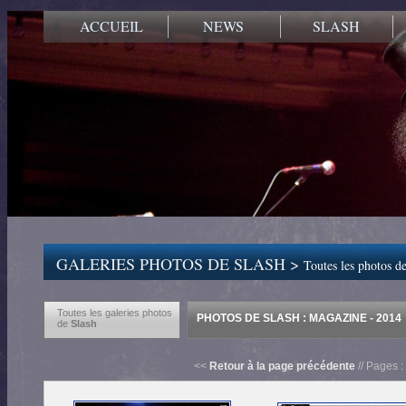
ACCUEIL
NEWS
SLASH
GALERIES PHOTOS DE SLASH >
Toutes les photos de
Toutes les galeries photos
PHOTOS DE SLASH : MAGAZINE - 2014
de
Slash
<<
Retour à la page précédente
// Pages :