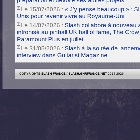
préparation et dévoile ses autres projets
Le 15/07/2026 :
« J'y pense beaucoup » : Sla
Unis pour revenir vivre au Royaume-Uni
Le 14/07/2026 :
Slash collabore à nouveau a
intronisé au pinball UK hall of fame, The Crow
Paramount Plus en juillet
Le 31/05/2026 :
Slash à la soirée de lance
interview dans Guitarist Magazine
COPYRIGHTS
SLASH FRANCE
/
SLASH.GNRFRANCE.NET
2014-2026