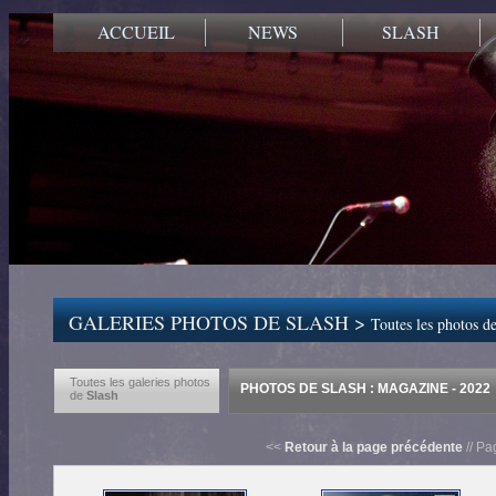
ACCUEIL
NEWS
SLASH
GALERIES PHOTOS DE SLASH >
Toutes les photos de
Toutes les galeries photos
PHOTOS DE SLASH : MAGAZINE - 2022
de
Slash
<<
Retour à la page précédente
// Pa