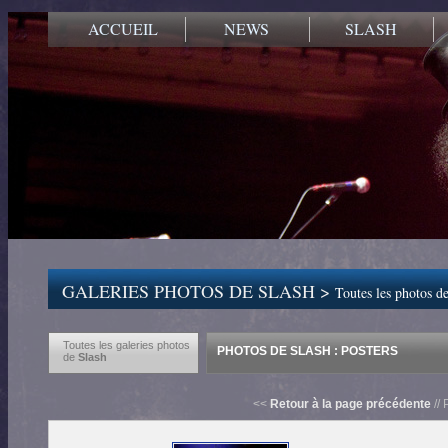
ACCUEIL
NEWS
SLASH
GALERIES PHOTOS DE SLASH >
Toutes les photos de
Toutes les galeries photos
PHOTOS DE SLASH : POSTERS
de
Slash
<<
Retour à la page précédente
// 