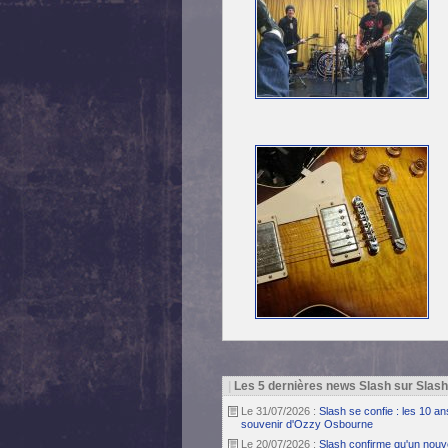
|
Les 5 dernières news Slash sur Slas
Le 31/07/2026 :
Slash se confie : les 10 a
souvenir d'Ozzy Osbourne
Le 20/07/2026 :
Slash confirme qu'un nouv