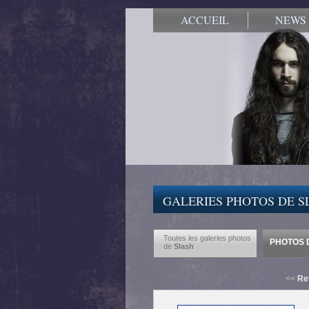
ACCUEIL
NEWS
GALERIES PHOTOS DE S
Toutes les galeries photos
PHOTOS D
de
Slash
<<
Re