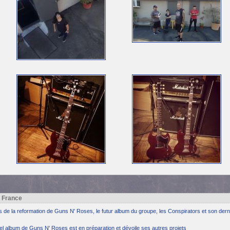
h France
ns de la reformation de Guns N' Roses, le futur album du groupe, les Conspirators et son dern
el album de Guns N' Roses est en préparation et dévoile ses autres projets