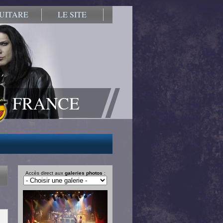
UITARE
LE SITE
FRANCE
Accès direct aux
galeries photos
: