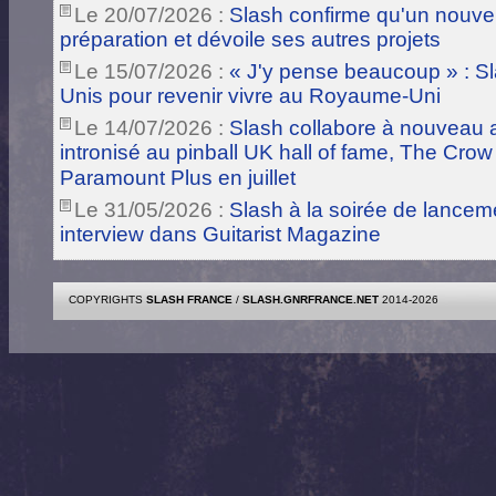
Le 20/07/2026 :
Slash confirme qu'un nouve
préparation et dévoile ses autres projets
Le 15/07/2026 :
« J'y pense beaucoup » : Sla
Unis pour revenir vivre au Royaume-Uni
Le 14/07/2026 :
Slash collabore à nouveau a
intronisé au pinball UK hall of fame, The Crow
Paramount Plus en juillet
Le 31/05/2026 :
Slash à la soirée de lance
interview dans Guitarist Magazine
COPYRIGHTS
SLASH FRANCE
/
SLASH.GNRFRANCE.NET
2014-2026