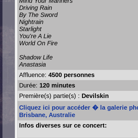
Mind Your Manners
Driving Rain
By The Sword
Nightrain
Starlight
You're A Lie
World On Fire
Shadow Life
Anastasia
Affluence:
4500 personnes
Durée:
120 minutes
Première(s) partie(s) :
Devilskin
Cliquez ici pour accéder � la galerie p
Brisbane, Australie
Infos diverses sur ce concert: