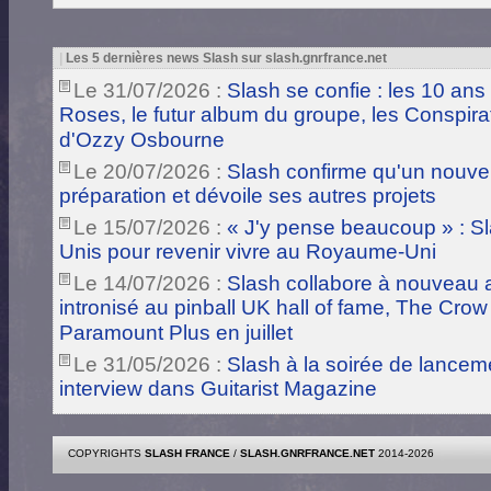
|
Les 5 dernières news Slash sur slash.gnrfrance.net
Le 31/07/2026 :
Slash se confie : les 10 ans
Roses, le futur album du groupe, les Conspira
d'Ozzy Osbourne
Le 20/07/2026 :
Slash confirme qu'un nouve
préparation et dévoile ses autres projets
Le 15/07/2026 :
« J'y pense beaucoup » : Sla
Unis pour revenir vivre au Royaume-Uni
Le 14/07/2026 :
Slash collabore à nouveau a
intronisé au pinball UK hall of fame, The Crow
Paramount Plus en juillet
Le 31/05/2026 :
Slash à la soirée de lance
interview dans Guitarist Magazine
COPYRIGHTS
SLASH FRANCE
/
SLASH.GNRFRANCE.NET
2014-2026