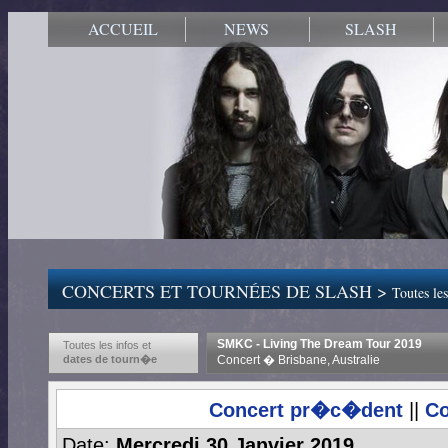
ACCUEIL
NEWS
SLASH
CONCERTS ET TOURNÉES DE SLASH >
Toutes les
SMKC - Living The Dream Tour 2019
Toutes les infos et
dates de tourn�e
Concert � Brisbane, Australie
Concert pr�c�dent
||
Co
Date:
Mercredi 30 Janvier 2019