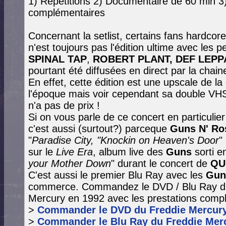
1) Répétitions 2) Documentaire de 60 min 3)
complémentaires
Concernant la setlist, certains fans hardcore
n'est toujours pas l'édition ultime avec les
SPINAL TAP
,
ROBERT PLANT, DEF LEPPA
pourtant été diffusées en direct par la chai
En effet, cette édition est une upscale de la
l'époque mais voir cependant sa double VHS
n'a pas de prix !
Si on vous parle de ce concert en particuli
c'est aussi (surtout?) parceque
Guns N' Ro
"
Paradise City, "Knockin on Heaven's Door
"
sur le
Live Era
, album live des
Guns
sorti e
your Mother Down
" durant le concert de
QU
C'est aussi le premier Blu Ray avec les
Gun
commerce.
Commandez le DVD / Blu Ray du
Mercury en 1992 avec les prestations comp
>
Commander le DVD du Freddie Mercury 
>
Commander le Blu Ray du Freddie Merc