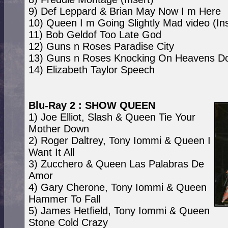
9) Def Leppard & Brian May Now I m Here
10) Queen I m Going Slightly Mad video (Ins
11) Bob Geldof Too Late God
12) Guns n Roses Paradise City
13) Guns n Roses Knocking On Heavens D
14) Elizabeth Taylor Speech
Blu-Ray 2 : SHOW QUEEN
1) Joe Elliot, Slash & Queen Tie Your
Mother Down
2) Roger Daltrey, Tony Iommi & Queen I
Want It All
3) Zucchero & Queen Las Palabras De
Amor
4) Gary Cherone, Tony Iommi & Queen
Hammer To Fall
5) James Hetfield, Tony Iommi & Queen
Stone Cold Crazy