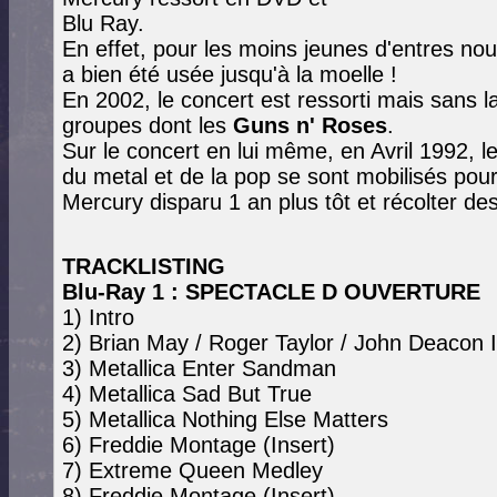
Blu Ray.
En effet, pour les moins jeunes d'entres no
a bien été usée jusqu'à la moelle !
En 2002, le concert est ressorti mais sans l
groupes dont les
Guns n' Roses
.
Sur le concert en lui même, en Avril 1992, le
du metal et de la pop se sont mobilisés po
Mercury disparu 1 an plus tôt et récolter de
TRACKLISTING
Blu-Ray 1 : SPECTACLE D OUVERTURE
1) Intro
2) Brian May / Roger Taylor / John Deacon I
3) Metallica Enter Sandman
4) Metallica Sad But True
5) Metallica Nothing Else Matters
6) Freddie Montage (Insert)
7) Extreme Queen Medley
8) Freddie Montage (Insert)