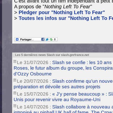
C'est avant tout un film indépendant à petit
A propos de "
Nothing Left To Fear
"
>
Pledger pour "Nothing Left To Fear"
>
Toutes les infos sur "Nothing Left To F
|
Les 5 dernières news Slash sur slash.gnrfrance.net
Le 31/07/2026 :
Slash se confie : les 10 ans
Roses, le futur album du groupe, les Conspira
d'Ozzy Osbourne
Le 20/07/2026 :
Slash confirme qu'un nouve
préparation et dévoile ses autres projets
Le 15/07/2026 :
« J'y pense beaucoup » : Sla
Unis pour revenir vivre au Royaume-Uni
Le 14/07/2026 :
Slash collabore à nouveau a
intronisé au pinball UK hall of fame, The Crow