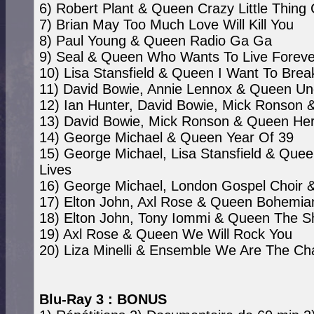
6) Robert Plant & Queen Crazy Little Thing 
7) Brian May Too Much Love Will Kill You
8) Paul Young & Queen Radio Ga Ga
9) Seal & Queen Who Wants To Live Foreve
10) Lisa Stansfield & Queen I Want To Brea
11) David Bowie, Annie Lennox & Queen Un
12) Ian Hunter, David Bowie, Mick Ronson
13) David Bowie, Mick Ronson & Queen He
14) George Michael & Queen Year Of 39
15) George Michael, Lisa Stansfield & Que
Lives
16) George Michael, London Gospel Choir
17) Elton John, Axl Rose & Queen Bohemi
18) Elton John, Tony Iommi & Queen The 
19) Axl Rose & Queen We Will Rock You
20) Liza Minelli & Ensemble We Are The C
Blu-Ray 3 : BONUS