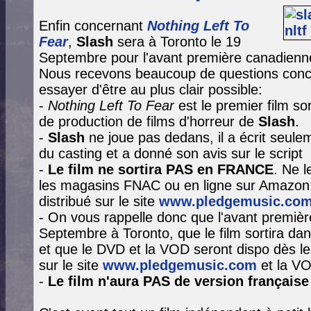
Enfin concernant
Nothing Left To
Fear
,
Slash
sera à Toronto le 19
Septembre pour l'avant première canadien
Nous recevons beaucoup de questions conce
essayer d'être au plus clair possible:
-
Nothing Left To Fear
est le premier film so
de production de films d'horreur de
Slash
.
-
Slash
ne joue pas dedans, il a écrit seule
du casting et a donné son avis sur le script
-
Le film ne sortira PAS en FRANCE
. Ne 
les magasins FNAC ou en ligne sur Amazon,
distribué sur le site
www.pledgemusic.co
- On vous rappelle donc que l'avant premièr
Septembre à Toronto, que le film sortira dan
et que le DVD et la VOD seront dispo dès l
sur le site
www.pledgemusic.com
et la VO
-
Le film n'aura PAS de version française 