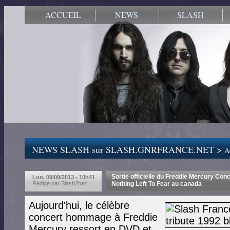
ACCUEIL
NEWS
SLASH
NEWS SLASH sur SLASH.GNRFRANCE.NET >
Ac
Sortie officielle du Freddie Mercury Conc
Lun. 09/09/2013 - 10h41
Rédigé par Slash2baz
Nothing Left To Fear au canada
Aujourd'hui, le célèbre
concert hommage à Freddie
Mercury ressort en DVD et