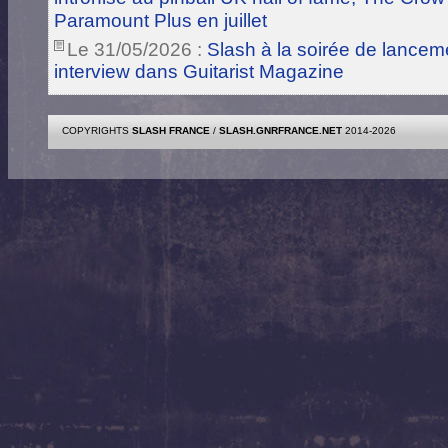
Paramount Plus en juillet
Le 31/05/2026 :
Slash à la soirée de lance
interview dans Guitarist Magazine
COPYRIGHTS
SLASH FRANCE
/
SLASH.GNRFRANCE.NET
2014-2026