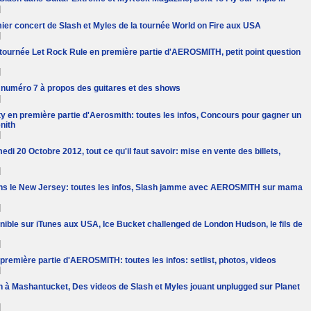
]
mier concert de Slash et Myles de la tournée World on Fire aux USA
]
a tournée Let Rock Rule en première partie d'AEROSMITH, petit point question
]
numéro 7 à propos des guitares et des shows
]
ty en première partie d'Aerosmith: toutes les infos, Concours pour gagner un
nith
]
edi 20 Octobre 2012, tout ce qu'il faut savoir: mise en vente des billets,
]
ns le New Jersey: toutes les infos, Slash jamme avec AEROSMITH sur mama
]
onible sur iTunes aux USA, Ice Bucket challenged de London Hudson, le fils de
]
première partie d'AEROSMITH: toutes les infos: setlist, photos, videos
]
sh à Mashantucket, Des videos de Slash et Myles jouant unplugged sur Planet
]