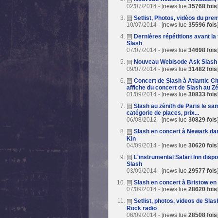
02/07/2014 - [
news lue
35768 fois
Setlist, Photos, vidéos du pre
10/07/2014 - [
news lue
35596 fois
Dernières répétitions avant l
Slash
07/07/2014 - [
news lue
34698 fois
Nouveau Webisode Ask Slash 
09/07/2014 - [
news lue
31482 fois
Concert de Slash à Atlantic Ci
affiche du concert de Slash au Zé
01/09/2014 - [
news lue
30833 fois
Slash au zénith de Paris le sam
catégorie de places, prix...
06/08/2012 - [
news lue
30829 fois
Slash en concert à Newark da
Kin
04/09/2014 - [
news lue
30620 fois
L'instrumental Safari Inn disp
Slash
03/09/2014 - [
news lue
29577 fois
Slash en concert à Bristow en 
07/09/2014 - [
news lue
28620 fois
Setlist, photos, videos de Sla
Rock radio
06/09/2014 - [
news lue
28508 fois