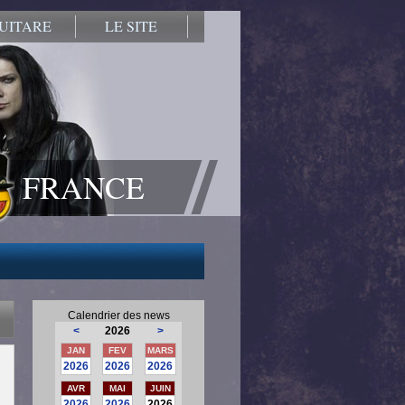
UITARE
LE SITE
FRANCE
Calendrier des news
<
2026
>
JAN
FEV
MARS
2026
2026
2026
AVR
MAI
JUIN
2026
2026
2026