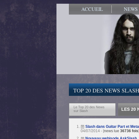
ACCUEIL
NEWS
TOP 20 DES NEWS SLASH
Le Top 20 des News
LES 20
sur Slash
Slash dans Guitar Part et Meta
04/07/2014 - [
news lue
36736 fois
Nouveau webisode AskSlash, S