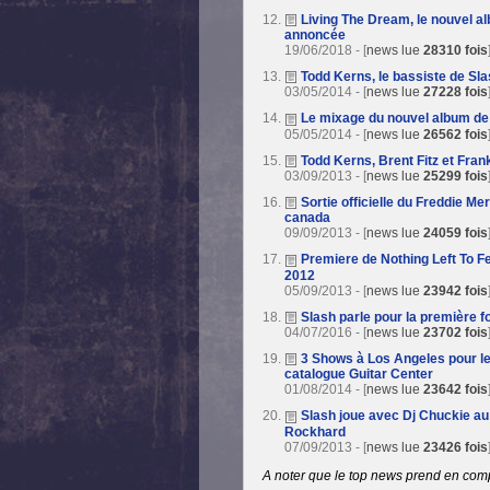
Living The Dream, le nouvel a
annoncée
19/06/2018 - [
news lue
28310 fois
Todd Kerns, le bassiste de Sla
03/05/2014 - [
news lue
27228 fois
Le mixage du nouvel album de
05/05/2014 - [
news lue
26562 fois
Todd Kerns, Brent Fitz et Fran
03/09/2013 - [
news lue
25299 fois
Sortie officielle du Freddie M
canada
09/09/2013 - [
news lue
24059 fois
Premiere de Nothing Left To F
2012
05/09/2013 - [
news lue
23942 fois
Slash parle pour la première 
04/07/2016 - [
news lue
23702 fois
3 Shows à Los Angeles pour le 
catalogue Guitar Center
01/08/2014 - [
news lue
23642 fois
Slash joue avec Dj Chuckie au 
Rockhard
07/09/2013 - [
news lue
23426 fois
A noter que le top news prend en compte