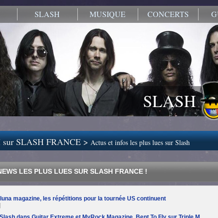
SLASH
MUSIQUE
CONCERTS
G
SLASH
 sur SLASH FRANCE >
Actus et infos les plus lues sur Slash
 NEWS LES PLUS LUES SUR SLASH FRANCE !
luna magazine, les répétitions pour la tournée US continuent
]
lash dans Guitar Extreme et MyRock Magazine, Bent To Fly sur Triple M