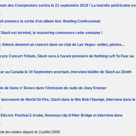
lbum des Conspirators sortira le 21 septembre 2018 ! La tournée américaine es
]
sh annonce la sortie d'un album live: Bootleg Confessional
]
 Slash est terminé, le mastering commence cette semaine !
]
k Sidoris donnent un concert dans un club de Las Vegas: setlist, photos...
]
ercury Concert Tribute, Slash sera à l'avant premiere de Nothing Left To Fear au
]
ear au Canada le 19 Septembre prochain, interview inédite de Slash au Zénith
]
fois de Guns n' Roses dans l'émission de radio de Joey Kramer
]
lancement de World On Fire, Slash dans le film Bob l'éponge, Interview dans le
]
Electric Festival à Aruba, Nouveau clip d'Alter Bridge et interview dans
]
 les visites depuis le 3 juillet 2008.