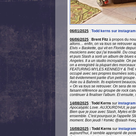
06/01/2025
:
Todd kerns sur instagram
06/06/2025
:
Brent Fitz
à propos du no
allons… enfin, on va tous se retrouver aprè
Elvis » Baskette, qui vit en Floride depu
musiciens avec qui j'ai travaillé. Du cou
et puis Slash a sorti un album de blues e
Angeles. Il a un studio incroyable. On pe
on a enregistré la plupart des morceau
FEATURING MYLES KENNEDY & THE CONSPI
occupé avec ses propres tournées solo.[.
fait évidemment partie d'un petit groupe
Asie ou à Bahreïn. Ils explorent beaucou
« On va tous se retrouver. On sera de ret
faisant référence au groupe de rock cana
continuer à finaliser l'album. Et ensuit
14/08/2025
:
Todd Kerns
sur
instagram
Apocalyptic Love. AUJOURD'HUI, je par
Bien que je joue avec Slash, Myles et 
ensemble. C'est pourquoi je l'appelle SM
moment. Bon jeudi ! #smkc @slash #ve
16/08/2025
: Todd Kerns
sur
instagram
aujourd'hui, il semble approprié de pos