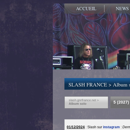
ACCUEIL
NEWS
SLASH FRANCE
>
Album 
slash.gnrfrance.net >
5 (2027)
Album solo
01/12/2024
: Slash sur
instagram
:
Derni