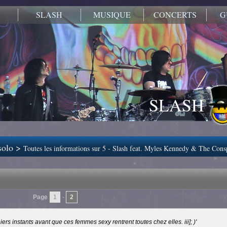
SLASH
MUSIQUE
CONCERTS
G
SLASH
solo
>
Toutes les informations sur 5 - Slash feat. Myles Kennedy & The Cons
Page
1
-
2
ers instants avant que ces femmes sexy rentrent toutes chez elles. iii]; )'