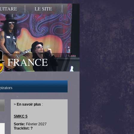
UITARE
LE SITE
FRANCE
pirators
>
En savoir plus
:
SMKC 5
Sortie:
Février 2027
Tracklist: ?