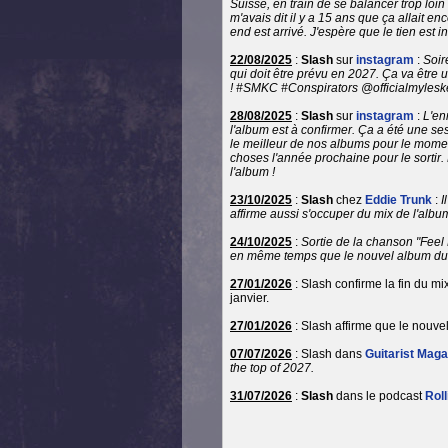
Suisse, en train de se balancer trop loin
m'avais dit il y a 15 ans que ça allait e
end est arrivé. J'espère que le tien est 
22/08/2025
:
Slash
sur
instagram
:
Soir
qui doit être prévu en 2027. Ça va être
! #SMKC #Conspirators @officialmylesken
28/08/2025
:
Slash
sur
instagram
:
L'en
l'album est à confirmer. Ça a été une se
le meilleur de nos albums pour le moment
choses l'année prochaine pour le sortir.
l'album !
23/10/2025
:
Slash
chez
Eddie Trunk
:
I
affirme aussi s'occuper du mix de l'albu
24/10/2025
:
Sortie de la chanson "Feel 
en même temps que le nouvel album du 
27/01/2026
: Slash confirme la fin du m
janvier.
27/01/2026
: Slash affirme que le nouve
07/07/2026
: Slash dans
Guitarist Maga
the top of 2027.
31/07/2026
:
Slash
dans le podcast
Rol