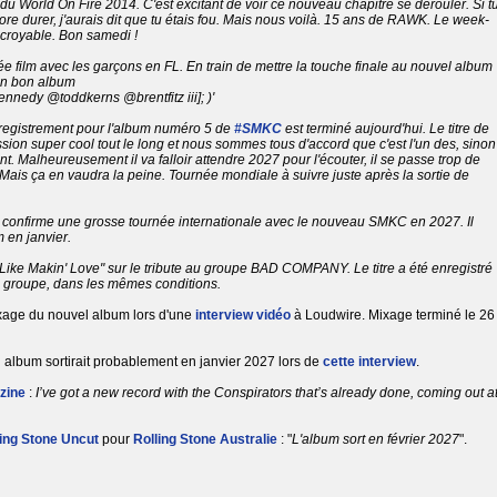
 du World On Fire 2014. C'est excitant de voir ce nouveau chapitre se dérouler. Si t
ncore durer, j'aurais dit que tu étais fou. Mais nous voilà. 15 ans de RAWK. Le week-
incroyable. Bon samedi !
ée film avec les garçons en FL. En train de mettre la touche finale au nouvel album
 un bon album
nedy @toddkerns @brentfitz iii]; )'
registrement pour l'album numéro 5 de
#SMKC
est terminé aujourd'hui. Le titre de
ssion super cool tout le long et nous sommes tous d'accord que c'est l'un des, sinon
. Malheureusement il va falloir attendre 2027 pour l'écouter, il se passe trop de
 Mais ça en vaudra la peine. Tournée mondiale à suivre juste après la sortie de
l confirme une grosse tournée internationale avec le nouveau SMKC en 2027. Il
m en janvier.
Like Makin' Love" sur le tribute au groupe BAD COMPANY. Le titre a été enregistré
groupe, dans les mêmes conditions.
ixage du nouvel album lors d'une
interview vidéo
à Loudwire. Mixage terminé le 26
l album sortirait probablement en janvier 2027 lors de
cette interview
.
zine
:
I’ve got a new record with the Conspirators that’s already done, coming out a
ling Stone Uncut
pour
Rolling Stone Australie
: "
L'album sort en février 2027
".