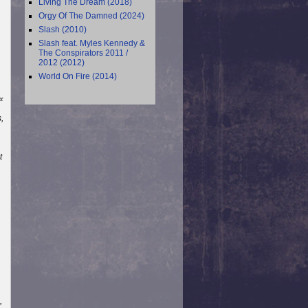
Living The Dream (2018)
Orgy Of The Damned (2024)
Slash (2010)
Slash feat. Myles Kennedy &
The Conspirators 2011 /
2012 (2012)
World On Fire (2014)
«
,
t
,