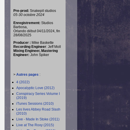
Pre-prod:
Snakepit studios
05-30 octobre 2024
Enregistrement:
Studios
Barbosa,
Orlando début 04/11/2024, fin
28/08/2025
Producer :
Mike Baskette
Recording Engineer
: Jeff Moll
Mixing Engineer, Mastering
Engineer:
John Spiker
>
Autres pages
:
4 (2022)
Apocalyptic Love (2012)
Conspiracy Series Volume I
(2019)
iTunes Sessions (2010)
Les lives Abbey Road Slash
(2010)
Live - Made In Stoke (2011)
Live at The Roxy (2015)