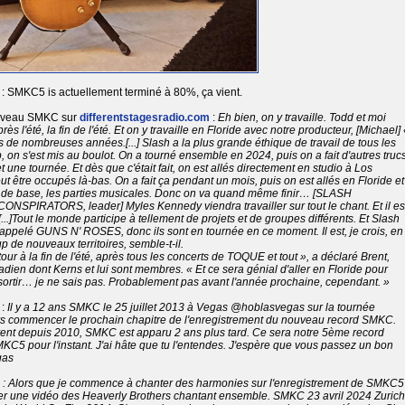
: SMKC5 is actuellement terminé à 80%, ça vient.
uveau SMKC sur
differentstagesradio.com
:
Eh bien, on y travaille.
Todd et moi
s l'été, la fin de l'été.
Et on y travaille en Floride avec notre producteur, [Michael] 
is de nombreuses années.[...] Slash a la plus grande éthique de travail de tous les
p, on s'est mis au boulot. On a tourné ensemble en 2024, puis on a fait d'autres trucs
t une tournée. Et dès que c'était fait, on est allés directement en studio à Los
ut être occupés là-bas. On a fait ça pendant un mois, puis on est allés en Floride et
x de base, les parties musicales. Donc on va quand même finir… [SLASH
RATORS, leader] Myles Kennedy viendra travailler sur tout le chant. Et il es
..]Tout le monde participe à tellement de projets et de groupes différents. Et Slash
 appelé GUNS N' ROSES, donc ils sont en tournée en ce moment. Il est, je crois, en
p de nouveaux territoires, semble-t-il.
our à la fin de l'été, après tous les concerts de TOQUE et tout », a déclaré Brent,
dien dont Kerns et lui sont membres. « Et ce sera génial d'aller en Floride pour
e, sortir… je ne sais pas. Probablement pas avant l'année prochaine, cependant. »
:
Il y a 12 ans SMKC le 25 juillet 2013 à Vegas @hoblasvegas sur la tournée
s commencer le prochain chapitre de l'enregistrement du nouveau record SMKC.
Brent depuis 2010, SMKC est apparu 2 ans plus tard. Ce sera notre 5ème record
KC5 pour l'instant. J'ai hâte que tu l'entendes. J'espère que vous passez un bon
gas
:
Alors que je commence à chanter des harmonies sur l'enregistrement de SMKC5
ter une vidéo des Heaverly Brothers chantant ensemble. SMKC 23 avril 2024 Zurich