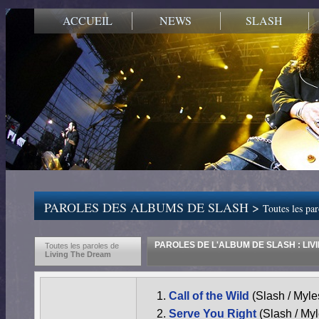
ACCUEIL
NEWS
SLASH
PAROLES DES ALBUMS DE SLASH >
Toutes les pa
PAROLES DE L'ALBUM DE SLASH : LIV
Toutes les paroles de
Living The Dream
Call of the Wild
(Slash / Myl
Serve You Right
(Slash / My