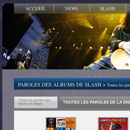
ACCUEIL
NEWS
SLASH
PAROLES DES ALBUMS DE SLASH >
Toutes les pa
Toutes les paroles des
TOUTES LES PAROLES DE LA DI
albums de
Slash