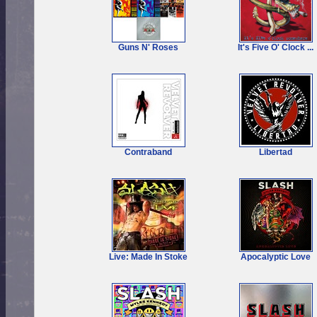
Guns N' Roses
It's Five O' Clock ...
Contraband
Libertad
Live: Made In Stoke
Apocalyptic Love