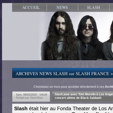
ACCUEIL
NEWS
SLASH
ARCHIVES NEWS SLASH sur SLASH FRANCE 
Choisissez un mois pour accéder directement à ces
Arch
Slash joue avec Tom Morello à Los Angel
Sam. 08/02/2025 - 14h20
Rédigé par Slash2baz
concert ultime de Black Sabbath
Slash
était hier au Fonda Theater de Los An