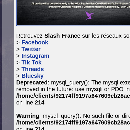
Retrouvez
Slash France
sur les réseaux so
>
Facebook
>
Twitter
>
Instagram
>
Tik Tok
>
Threads
>
Bluesky
Deprecated
: mysql_query(): The mysql exte
removed in the future: use mysqli or PDO in
/home/clients/92174ff9197a647609cb28ac
on line
214
Warning
: mysql_query(): No such file or dir
/home/clients/92174ff9197a647609cb28ac
on line
214