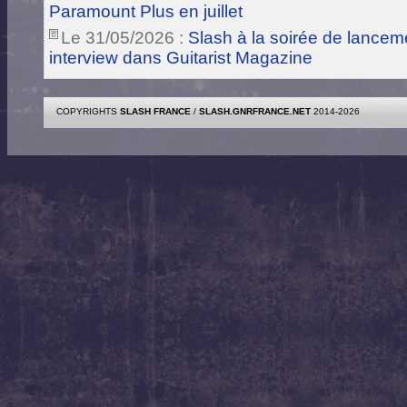
Paramount Plus en juillet
Le 31/05/2026 :
Slash à la soirée de lance
interview dans Guitarist Magazine
COPYRIGHTS
SLASH FRANCE
/
SLASH.GNRFRANCE.NET
2014-2026