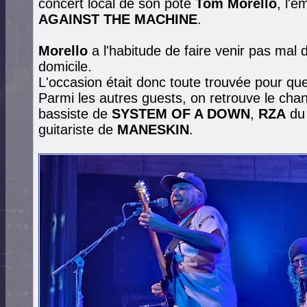
concert local de son pote
Tom Morello
, l'é
AGAINST THE MACHINE
.
Morello
a l'habitude de faire venir pas mal d
domicile.
L'occasion était donc toute trouvée pour qu
Parmi les autres guests, on retrouve le cha
bassiste de
SYSTEM OF A DOWN
,
RZA
d
guitariste de
MANESKIN
.