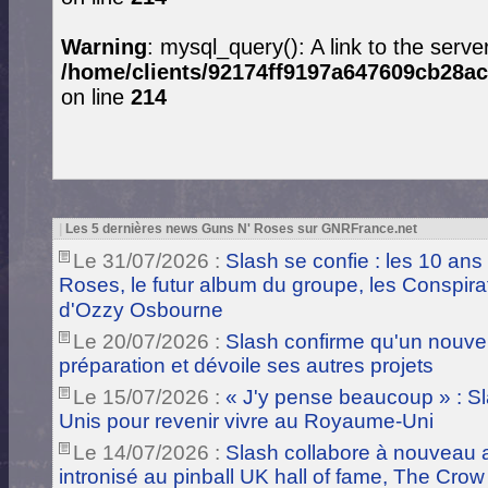
Warning
: mysql_query(): A link to the serve
/home/clients/92174ff9197a647609cb28ac
on line
214
|
Les 5 dernières news Guns N' Roses sur GNRFrance.net
Le 31/07/2026 :
Slash se confie : les 10 ans
Roses, le futur album du groupe, les Conspira
d'Ozzy Osbourne
Le 20/07/2026 :
Slash confirme qu'un nouve
préparation et dévoile ses autres projets
Le 15/07/2026 :
« J'y pense beaucoup » : Sla
Unis pour revenir vivre au Royaume-Uni
Le 14/07/2026 :
Slash collabore à nouveau a
intronisé au pinball UK hall of fame, The Crow