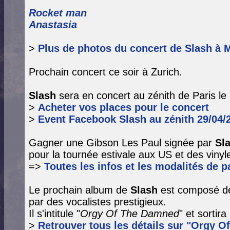
Rocket man
Anastasia
>
Plus de photos du concert de Slash à Mi
Prochain concert ce soir à Zurich.
Slash
sera en concert au zénith de Paris le 
>
Acheter vos places pour le concert
>
Event Facebook Slash au zénith 29/04/
Gagner une Gibson Les Paul signée par
Sl
pour la tournée estivale aux US et des vinyle
=>
Toutes les infos et les modalités de pa
Le prochain album de
Slash
est composé de
par des vocalistes prestigieux.
Il s'intitule "
Orgy Of The Damned
" et sortir
>
Retrouver tous les détails sur "Orgy O