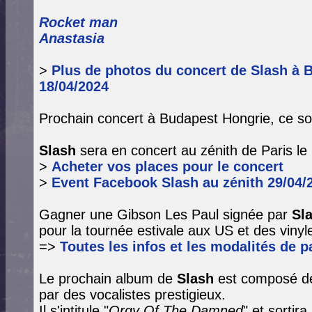
Rocket man
Anastasia
>
Plus de photos du concert de Slash à 
18/04/2024
Prochain concert à Budapest Hongrie, ce soi
Slash
sera en concert au zénith de Paris le 
>
Acheter vos places pour le concert
>
Event Facebook Slash au zénith 29/04/
Gagner une Gibson Les Paul signée par
Sl
pour la tournée estivale aux US et des vinyle
=>
Toutes les infos et les modalités de pa
Le prochain album de
Slash
est composé de
par des vocalistes prestigieux.
Il s'intitule "
Orgy Of The Damned
" et sortir