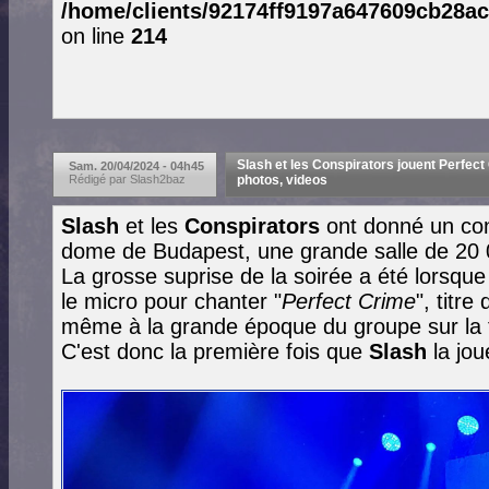
/home/clients/92174ff9197a647609cb28ac
on line
214
Slash et les Conspirators jouent Perfect 
Sam. 20/04/2024 - 04h45
Rédigé par Slash2baz
photos, videos
Slash
et les
Conspirators
ont donné un co
dome de Budapest, une grande salle de 20 
La grosse suprise de la soirée a été lorsque
le micro pour chanter "
Perfect Crime
", titr
même à la grande époque du groupe sur la 
C'est donc la première fois que
Slash
la jo