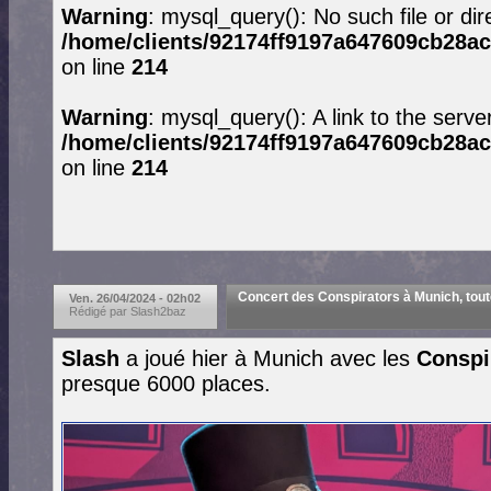
Warning
: mysql_query(): No such file or dir
/home/clients/92174ff9197a647609cb28ac
on line
214
Warning
: mysql_query(): A link to the serve
/home/clients/92174ff9197a647609cb28ac
on line
214
Concert des Conspirators à Munich, toutes
Ven. 26/04/2024 - 02h02
Rédigé par Slash2baz
Slash
a joué hier à Munich avec les
Conspi
presque 6000 places.