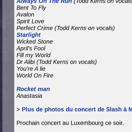
Always On The Run
(Todd Kerns on vocals
Bent To Fly
Avalon
Spirit Love
Perfect Crime
(Todd Kerns on vocals)
Starlight
Wicked Stone
April's Fool
Fill my World
Dr Alibi (Todd Kerns on vocals)
You're A lie
World On Fire
Rocket man
Anastasia
>
Plus de photos du concert de Slash à 
Prochain concert au Luxembourg ce soir.