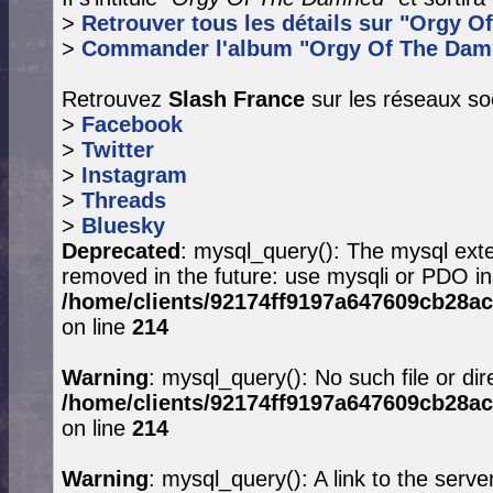
>
Retrouver tous les détails sur "Orgy O
>
Commander l'album "Orgy Of The Dam
Retrouvez
Slash France
sur les réseaux so
>
Facebook
>
Twitter
>
Instagram
>
Threads
>
Bluesky
Deprecated
: mysql_query(): The mysql exte
removed in the future: use mysqli or PDO in
/home/clients/92174ff9197a647609cb28ac
on line
214
Warning
: mysql_query(): No such file or dir
/home/clients/92174ff9197a647609cb28ac
on line
214
Warning
: mysql_query(): A link to the serve