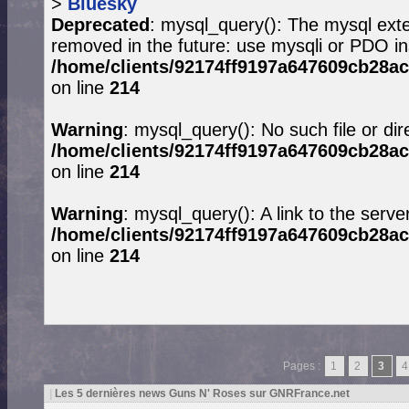
>
Bluesky
Deprecated
: mysql_query(): The mysql exte
removed in the future: use mysqli or PDO in
/home/clients/92174ff9197a647609cb28ac
on line
214
Warning
: mysql_query(): No such file or dir
/home/clients/92174ff9197a647609cb28ac
on line
214
Warning
: mysql_query(): A link to the serve
/home/clients/92174ff9197a647609cb28ac
on line
214
Pages :
1
2
3
4
|
Les 5 dernières news Guns N' Roses sur GNRFrance.net