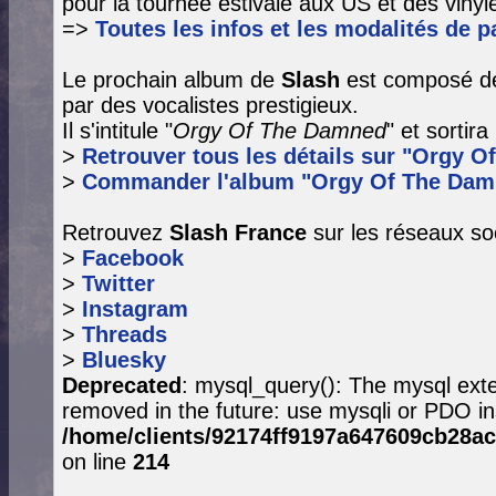
pour la tournée estivale aux US et des vinyle
=>
Toutes les infos et les modalités de pa
Le prochain album de
Slash
est composé de
par des vocalistes prestigieux.
Il s'intitule "
Orgy Of The Damned
" et sortir
>
Retrouver tous les détails sur "Orgy O
>
Commander l'album "Orgy Of The Dam
Retrouvez
Slash France
sur les réseaux so
>
Facebook
>
Twitter
>
Instagram
>
Threads
>
Bluesky
Deprecated
: mysql_query(): The mysql exte
removed in the future: use mysqli or PDO in
/home/clients/92174ff9197a647609cb28ac
on line
214