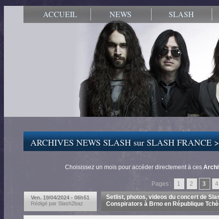
ACCUEIL
NEWS
SLASH
ARCHIVES NEWS SLASH sur SLASH FRANCE 
Choisissez un mois pour accéder directement à ces
Arch
Pages :
1
2
3
4
Setlist, photos, videos du concert de S
Ven. 19/04/2024 - 06h51
Rédigé par Slash2baz
Conspirators à Brno en République Tch