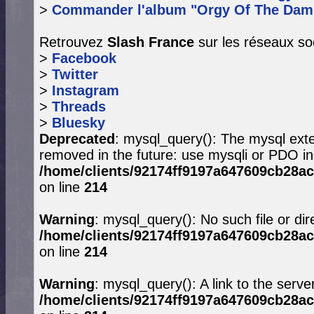
>
Commander l'album "Orgy Of The Dam
Retrouvez
Slash France
sur les réseaux so
>
Facebook
>
Twitter
>
Instagram
>
Threads
>
Bluesky
Deprecated
: mysql_query(): The mysql exte
removed in the future: use mysqli or PDO in
/home/clients/92174ff9197a647609cb28ac
on line
214
Warning
: mysql_query(): No such file or dir
/home/clients/92174ff9197a647609cb28ac
on line
214
Warning
: mysql_query(): A link to the serve
/home/clients/92174ff9197a647609cb28ac