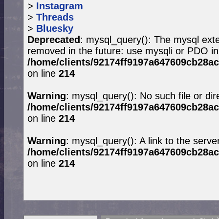
>
Instagram
>
Threads
>
Bluesky
Deprecated
: mysql_query(): The mysql exte
removed in the future: use mysqli or PDO in
/home/clients/92174ff9197a647609cb28ac
on line
214
Warning
: mysql_query(): No such file or dir
/home/clients/92174ff9197a647609cb28ac
on line
214
Warning
: mysql_query(): A link to the serve
/home/clients/92174ff9197a647609cb28ac
on line
214