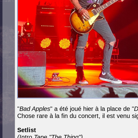
"
Bad Apples
" a été joué hier à la place de "
D
Chose rare à la fin du concert, il est venu 
Setlist
(Intro Tape "The Thing")